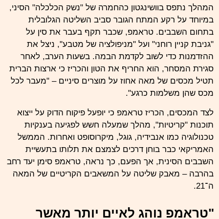
המהלך נתפס בוושינגטון כהחמרה של "נשק הכלכלה" הסיני,
במיוחד על רקע המתח הגובר סביב השליטה הגלובלית
בתחום השבבים. טראמפ, שכבר תקף בעבר את סין על
"גניבת קניין רוחני" ועל "מניפולציה של מטבע", ניצל את
ההזדמנות כדי לשוב לקדמת הבמה. בשעות הערב, לאחר
סגירת המסחר, הוא החריף את הטון והכריז כי ארצות הברית
תטיל מכסים של מאה אחוז על מוצרים סיניים – "מעבר לכל
מכס שהן משלמות כרגע".
לצד המכסים, הכריז טראמפ כי יופעל פיקוח הדוק על ייצוא
תוכנות "קריטיות", מהלך שמעלה חשש לפגיעה בענקיות
טכנולוגיה כמו אנבידיה, גוגל, מיקרוסופט ואחרות. הממשל
האמריקאי כבר בוחן דרכים לצמצם את תלותו בתעשיית
השבבים הסינית, אך הפעם, כך נראה, טראמפ סימן יעד רחב
בהרבה – מאבק שליטה על המשאבים הקריטיים של המאה
ה־21.
"טראמפ נוהג לאיים יותר מאשר