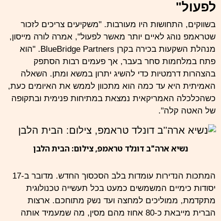
לפעול"
בשווקים, התחושות היו מעורבות. "משקיעים צריכים לזכור
שטראמפ נוהג לאיים יותר מאשר לפעול", אמרה לורה מייסון,
מנהלת השקעות בכירה בקרן BlueBridge Partners. "הוא
פתח במלחמות סחר בעבר, אך פעמים רבות הסתפק
בהצהרות דרמטיות כדי להשיג יתרון במשא ומתן. השאלה
האמיתית היא עד כמה הוא מתכוון לממש את האיומים כעת,
כשהכלכלה האמריקאית נמצאת במתיחות פנימית ובתקופה
של האטה קלה".
נשיא ארה"ב דונלד טראמפ, צילום: הבית הלבן
המתכות הנדירות עומדות בלב הסכסוך החדש. מדובר ב-17
יסודות כימיים המשמשים כמעט בכל תעשייה טכנולוגית
מתקדמת, ממוליכים למחצה ועד נשק מתוחכם. ארצות
הברית מייבאת כ-80 אחוז מהם
מסין
, מה שמעמיד אותה