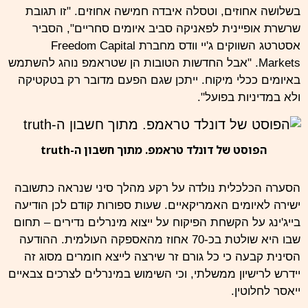
בשלושה אחוזים, וטסלה איבדה חמישה אחוזים. "זו תגובת
שרשרת אופיינית לפאניקה סביב איומים סחריים", הסביר
אסטרטג השווקים ג'יי וודס מחברת Freedom Capital
Markets. "אבל החדשות הטובות הן שטראמפ נוהג להשתמש
באיומים ככלי מיקוח. ייתכן שגם הפעם מדובר רק בטקטיקה
ולא במדיניות בפועל".
הפוסט של דונלד טראמפ. מתוך חשבון ה-truth
הסערה הכלכלית נולדה על רקע מהלך סיני שנראה כתשובה
ישירה לאיומים האמריקאיים. שעות ספורות קודם לכן הודיעה
בייג'ינג על הקשחת הפיקוח על ייצוא מינרלים נדירים – תחום
שבו היא שולטת בכ-70 אחוז מהאספקה העולמית. ההודעה
הסינית קבעה כי כל גורם זר שירצה לייצא חומרים מסוג זה
יידרש לרישיון ממשלתי, וכי השימוש במינרלים לצרכים צבאיים
ייאסר לחלוטין.