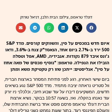
דונלד טראמפ, צילום: הבית הלבן, דניאל טורוק
איום חדש במכסים על סין, והשווקים קורסים. מדד S&P
500 ירד ב-2.7% ביום אחד, הנאסד"ק צנח ב-3.6%, ודאו
ג'ונס איבד 879 נקודות. אנבידיה, AMD, אפל וטסלה
הובילו את הנפילה. טראמפ: "נוסיף מכסים של מאה אחוז
על סין". אנליסטים: ייתכן שזו רק טקטיקת משא ומתן
ביום שישי האחרון, רגע לפני פתיחת המסחר בארצות הברית,
וול
סטריט
נראתה יציבה מתמיד. מדד
S&P 500
נגע בשיאים
חדשים, המשקיעים דיברו על עוד שבוע חיובי, וכלכלני ניו יורק
עוד נאנחו בהקלה. ואז, בשעה 10:57 בבוקר, נשיא ארצות
הברית דונלד טראמפ פרסם פוסט אחד ברשת החברתית שלו,
והעולם הפיננסי רעד. בתוך שעות נמחקו כשני טריליון דולר