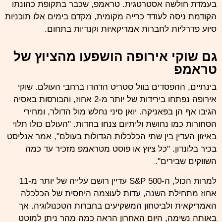
בעמדת חולשה אסטרטגית. טראמפ, שכבר בתקופת כהונתו
הקודמת ניסה לעודד כרייה מקומית, מקדם בימים אלו תוכניות
סיוע פדרליות לחברות אמריקאיות וקנדיות בתחום.
גם שוקי אירופה הושפעו מהציוץ של
טראמפ
בינתיים, ההפסדים בוול סטריט הדהדו ברחבי העולם. שוקי
אירופה
נפתחו בירידות של יותר מ-2 אחוז, והבורסות באסיה
הגיבו אף הן בפאניקה. יואן סיני נחלש מול הדולר, ומחירי
הסחורות כמו נחושת וליתיום צנחו בחדות. "העולם כולו תלוי
באיזון העדין בין שתי הכלכלות הגדולות בעולם", אמר אנליסט
בכיר בלונדון. "כל ציוץ או פוסט מטראמפ מזכיר עד כמה
השווקים שבירים".
למרות הכול, ה-S&P 500 עדיין רושם עלייה של יותר מ-11
אחוז מתחילת השנה, עדות לעוצמה היחסית של הכלכלה
האמריקאית ולביטחון המשקיעים בחברות הטכנולוגיה. אך
באותה נשימה, היום האחרון הראה כמה מהר ניתן למוטט