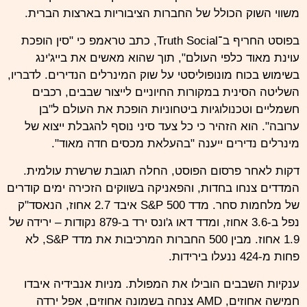
משווי השוק הכולל של החברות הציבוריות בארצות הברית.
בפוסט החריף ב־
Truth Social
, כתב טראמפ כי "סין הופכת
עוינת מאוד כלפי העולם", תוך שהוא מאשים את בייג'ינג
בשימוש בכוח מונופוליסטי על שוק המינרלים הנדירים. לדבריו,
השליטה הסינית במקורות החיוניים לייצור שבבים,
רכבים
חשמליים וטכנולוגיות ביטחוניות הופכת את העולם ל"בן
ערובה". הוא הזהיר כי כל צעד סיני נוסף להגבלת ייצוא של
מינרלים נדירים ייענה "בהעלאת מכסים חדה מאוד".
דקות לאחר פרסום הפוסט, החלה תגובת שרשרת עולמית.
המדדים צנחו בחדות, והפאניקה בשווקים הזכירה ימים קודרים
של מלחמות סחר.
מדד
S&P 500 איבד 2.7 אחוז, הנאסד"ק
נפל ב-3.6 אחוז, ומדד דאו ג'ונס ירד ב-879 נקודות – ירידה של
1.9 אחוז. מבין 500 החברות המרכיבות את מדד S&P, לא
פחות מ-424 ננעלו בירידות.
ענקיות השבבים הובילו את המפולת. מניות אנבידיה איבדו
חמישה אחוזים, AMD צנחה בשמונה אחוזים, אפל ירדה