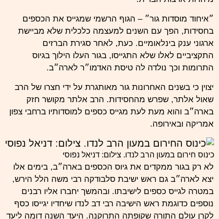
״איחוד מוסדות גור״ – הגוף הרשמי שמגייס את הכספים
בחסידות, הפך עם השנים למעצמה כלכלית שלא מביישת
ארגוני ענק בינלאומיים. כעת, לאחר סגירת הברזים
התקציביים לאלו שלא התגייסו, בגור העלו הילוך בגיוס
התרומות וכך נולדה לה טיסת האדמו״ר לארה״ב.
יצוין כי בשנים האחרונות גור מאותגרת על ידי חצרו של הרב
שאול אלתר, שפרש מהחסידות. הרב אלתר מקושר חזק
בארה״ב והוא מעת לעת מגייס כספים למוסדותיו ברחבי צפון
אמריקה ובאירופה.
כינוס חירום במעון הרב לנדו. צילום: דניאל נפוסי
לא רק בגור ממקדים את גיוס הכספים בארה״ב, בימים אלו
יצא לארה״ב גם ראש ישיבת סלבודקה רבי משה הלל הירש,
במטרה לגייס כספים לישיבתו. ובהמשך יחברו אליו רבנים
נוספים כדוגמת ראש הישיבה רבי דב לנדו שיחדיו יגייסו כסף
לקרן עולם התורה שקופתה התרוקנה. היעד השנה דומה ליעד