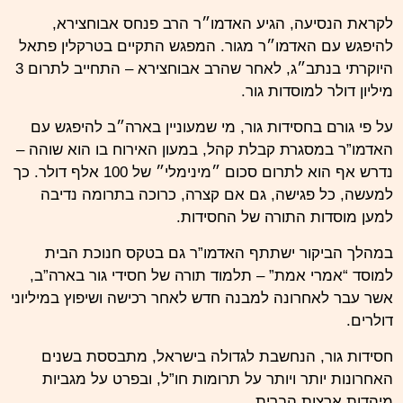
לקראת הנסיעה, הגיע האדמו״ר הרב פנחס אבוחצירא,
להיפגש עם האדמו״ר מגור. המפגש התקיים בטרקלין פתאל
היוקרתי בנתב״ג, לאחר שהרב אבוחצירא – התחייב לתרום 3
מיליון דולר למוסדות גור.
על פי גורם בחסידות גור, מי שמעוניין בארה״ב להיפגש עם
האדמו”ר במסגרת קבלת קהל, במעון האירוח בו הוא שוהה –
נדרש אף הוא לתרום סכום ״מינימלי״ של 100 אלף דולר. כך
למעשה, כל פגישה, גם אם קצרה, כרוכה בתרומה נדיבה
למען מוסדות התורה של החסידות.
במהלך הביקור ישתתף האדמו”ר גם בטקס חנוכת הבית
למוסד “אמרי אמת” – תלמוד תורה של חסידי גור בארה”ב,
אשר עבר לאחרונה למבנה חדש לאחר רכישה ושיפוץ במיליוני
דולרים.
חסידות גור, הנחשבת לגדולה בישראל, מתבססת בשנים
האחרונות יותר ויותר על תרומות חו”ל, ובפרט על מגביות
מיהדות ארצות הברית.