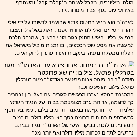
מולטי מיליונרים, מקבל לשיחה ב׳קבלת קהל׳ ומשתתף
באירועי גיוס כסף עבור מוסדות גור.
לארה”ב הוא הגיע במטוס פרטי שהועמד לרשותו על ידי אילי
ההון החסידים יואלי לנדאו ודויד גפנר, וזאת בשל גילו ומצבו
הרפואי, בליווי האיש החזק בגור מוטי בבצ’יק, שמנהל הלכה
למעשה את מסע גיוס הכספים, ובו זמנית מוביל בישראל את
הפלת ממשלת נתניהו בעקבות העדר פתרון לחוק הגיוס.
האדמו״ר רבי פנחס אבוחצירא עם האדמו״ר מגור בטרקלין
פתאל. צילום: יהושע פרוכטר
במסגרת המסע נערכו מפגשים סגורים עם בעלי הון נבחרים.
כך לדוגמה, ארוחת ערב מצומצמת בביתו של הנגיד הגוראי
שלמה ורדיגר התקיימה במעמד תורמים בלבד, כשתנאי הסף
להשתתפות בה היה תרומה בסך חצי מיליון דולר. תורמים
המעוניינים לזכות בביקור אישי של האדמו”ר מגור בביתם
נדרשים לתרום לפחות מיליון דולר ואף יותר מכך.