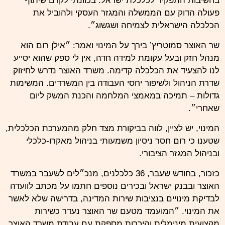
בחשיבות התפקיד לכלכלת ישראל. בכוונתי לקדם שיתוף
פעולה הדוק עם הממשלה והמגזר העסקי ולהוביל את
הכלכלה הישראלית לצמיחה ושגשוג״.
שר האוצר סמוטריץ’ בירך על המינוי ואמר: ״אילן רום הוא
מנהל חזק ובעל עקומת למידה חדה, אין לי ספק שהוא יסייע
לנו להצעיד את הכלכלה קדימה. משרד האוצר נדרש לחיזוק
שדרת הניהול ולשיפור יחסי העבודה בין המשרדים. המשימות
גדולות – תמיכה במאמצי המלחמה והכנת המשק ליום
שאחרי״.
המינוי, יש לציין, לווה בביקורת מצד חלק מהמערכת הכלכלית,
שטענו כי רום חסר ניסיון משמעותי בניהול מאקרו-כלכלי
ובניהול המגזר הציבורי.
כזכור, בחודש שעבר, 36 כלכלנים, מנכ״לים לשעבר במשרד
האוצר ובבנק ישראל ובכירים נוספים חתמו על מכתב לוועדה
לבדיקת מינויים בנציבות שירות המדינה, בדרישה שלא לאשר
את המינוי. ״המועמד מטעם שר האוצר נעדר כשירות
מקצועית מינימלית והיכרות מספקת עם עבודת משרד האוצר