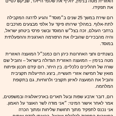
האזורית מטה בנימין, יחליף את שלומי הייזלר, שביקש לסיים
את תפקידו.
רום שירת במשך 25 שנים ב״מוסד״ והגיע לדרגה המקבילה
לתת-אלוף. במהלך שירותו פיקד על אלפי מבצעים מורכבים
ברחבי העולם, זכה בצל״ש המוסד ובשני פרסי ביטחון ישראל,
והיה מהבכירים שהובילו את הרפורמה הארגונית וההפעלתית
במוסד.
בשנתיים וחצי האחרונות כיהן רום כמנכ״ל המועצה האזורית
מטה בנימין – המועצה האזורית הגדולה בישראל – והוביל שם
שורה של תהליכים כלכליים. בין היתר, רום קידם תכנון ופיתוח
מואץ של חמישה אזורי תעשייה, ביצע התייעלות תקציבית
והוביל את המועצה לאיזון תקציבי ולרווחיות, גם בתקופת
המלחמה.
רום, דובר ארבע שפות ובעל תארים בארכיאולוגיה ובמשפטים,
אמר לאחר אישור המינוי: ״אני מודה לשר האוצר על האמון.
אני נכנס לתפקיד מתוך תחושת שליחות ומתוך הכרה