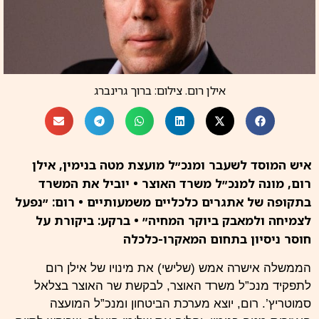
אילן רום. צילום: ברוך גרינברג
איש המוסד לשעבר ומנכ״ל מועצת מטה בנימין, אילן
רום, מונה למנכ״ל משרד האוצר • יוביל את המשרד
בתקופה של אתגרים כלכליים משמעותיים • רום: ״נפעל
לצמיחה ולמאבק ביוקר המחיה״ • ברקע: ביקורת על
חוסר ניסיון בתחום המאקרו-כלכלה
הממשלה אישרה אמש (שלישי) את מינויו של אילן רום
לתפקיד מנכ”ל משרד האוצר, לבקשת שר האוצר בצלאל
סמוטריץ’. רום, יוצא מערכת הביטחון ומנכ”ל המועצה