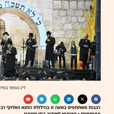
ל״ג בעומר במירו
רבבות משתתפים בשעה זו בהילולת התנא האלוקי רבי ש
אינסופיים • הצטרפו לשידור החי ממירון