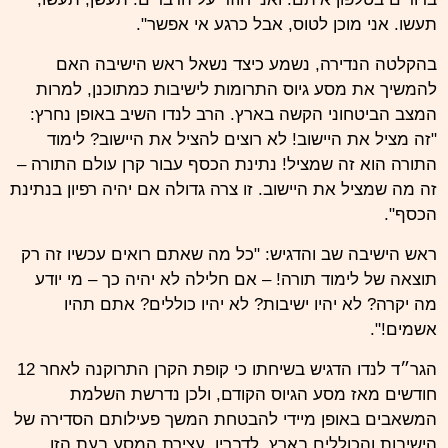
תעשו. אני מוכן לטוס, אבל כרגע אי אפשר".
בהקלטה הנדירה, נשמע כיצד נשאל ראש הישיבה האם
להמשיך את מסע גיוס התרומות לישיבות כמתוכנן, למרות
המצב הביטחוני הקשה בארץ. הרב לנדו השיב באופן נחרץ:
"זה מציל את היישוב! לא רוצים להציל את היישוב? לימוד
התורה הוא זה שמציל! נתינת הכסף עבור קרן עולם התורה –
זה מה שמציל את היישוב. זו צרה גדולה אם יהיה רפיון בנתינת
הכסף".
ראש הישיבה שב והדגיש: "כל מה שאתם רואים עכשיו זה רק
תוצאה של לימוד תורה! – אם חלילה לא יהיה כך – מי יודע
מה יקרה? לא יהיו ישיבות? לא יהיו כוללים? אתם תהיו
אשמים!".
הגר״ד לנדו הדגיש בשיחתו כי קופת הקרן התרוקנה לאחר 12
חודשים מאז מסע הגיוס הקודם, ולכן נדרשת השלמת
המשאבים באופן מיידי להבטחת המשך פעילותם הסדירה של
הישיבות והכוללים בארץ. לדבריו, עצירת המסע בעת הזו