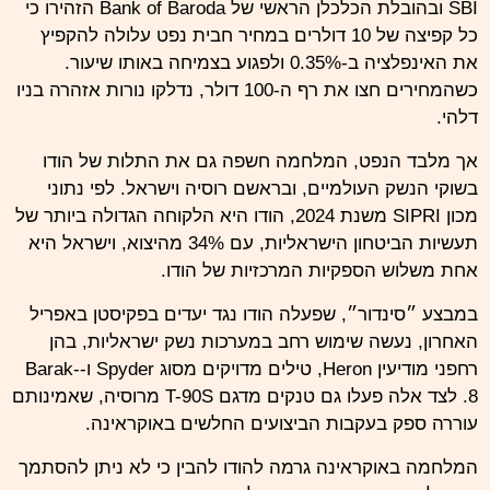
SBI ובהובלת הכלכלן הראשי של Bank of Baroda הזהירו כי
כל קפיצה של 10 דולרים במחיר חבית נפט עלולה להקפיץ
את האינפלציה ב-0.35% ולפגוע בצמיחה באותו שיעור.
כשהמחירים חצו את רף ה-100 דולר, נדלקו נורות אזהרה בניו
דלהי.
אך מלבד הנפט, המלחמה חשפה גם את התלות של הודו
בשוקי הנשק העולמיים, ובראשם רוסיה וישראל. לפי נתוני
מכון SIPRI משנת 2024, הודו היא הלקוחה הגדולה ביותר של
תעשיות הביטחון הישראליות, עם 34% מהיצוא, וישראל היא
אחת משלוש הספקיות המרכזיות של הודו.
במבצע ״סינדור״, שפעלה הודו נגד יעדים בפקיסטן באפריל
האחרון, נעשה שימוש רחב במערכות נשק ישראליות, בהן
רחפני מודיעין Heron, טילים מדויקים מסוג Spyder ו-Barak-
8. לצד אלה פעלו גם טנקים מדגם T-90S מרוסיה, שאמינותם
עוררה ספק בעקבות הביצועים החלשים באוקראינה.
המלחמה באוקראינה גרמה להודו להבין כי לא ניתן להסתמך