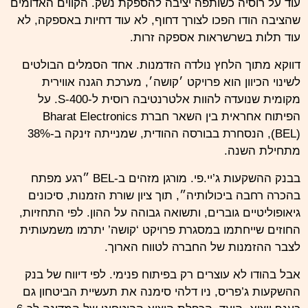
עוד על רוסיה כשותפה יציבה להספקת נשק. הקווים האדומים
שהציבה הודו הפכו לצורך דחוף, לא עוד דחיות באספקה, לא
עוד תלות בשרשראות אספקה זרות.
דווקא מתוך הלחץ נולדה הזדמנות. אחד הסמלים הבולטים
לשינוי הכיוון הוא פרויקט ׳קושה׳, מערכת הגנה אווירית
מקומית שנועדה להוות אלטרנטיבה רוסית ל-S-400. על
הפיתוח אחראית בין השאר חברת Bharat Electronics
(BEL), הנסחרת בבורסה ההודית, שמנייתה זינקה ב-38%
מתחילת השנה.
בבנק ההשקעות ג’יי.פי. מורגן מזהים ב-BEL ״רגע מפתח
בהכרה רחבה ביכולותיה״, תוך ציון שורת הזמנות, סיכונים
גיאופוליטיים גוברים, ותשואה גבוהה על ההון. לפי התחזיות,
החוזים שייחתמו במסגרת פרויקט ‘קושה’ יתרמו משמעותית
לצבר ההזמנות של החברה לטווח הארוך.
אבל בהודו לא עוצרים רק בפיתוח פנימי. לפי דיווח של בנק
ההשקעות ג’פריס, ניו דלהי סימנה את תעשיית הביטחון גם