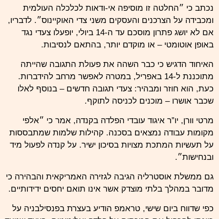
נכתב כי ״החלטה זו מוסיפה אי-ודאות לכלכלה העולמית
ומכבידה על הצרכנים והעסקים משני צדי האוקיינוס״. לדבריו,
אם לא יושג פתרון מוסכם עד ה-14 ביולי, יופעלו צעדי נגד
באופן אוטומטי – או מוקדם יותר, בהתאם לנסיבות.
האיחוד הדגיש כי כבר השהה את פעולת התגובה שהייתה
מתוכננת ל-14 באפריל, במטרה לאפשר מרחב להידברות.
כעת, הוא חוזר ומבהיר: צעדי תגובה חדשים – בנוסף לאלו
שכבר אושרו – מוכנים לכניסה לתוקף.
מרטי וורן, יו”ר איגוד עובדי הפלדה בקנדה, אמר כי ״אלפי
מקומות עבודה נמצאים בסכנה. קהילות שלמות שמתבססות
על תעשיות המתכת מצויות בסיכון ישיר. על קנדה לפעול מיד
ובנחישות״.
גם ממשלת אוסטרליה הגיבה לגזירה האמריקאית והבהירה כי
מדובר במהלך בלתי מוצדק אשר אינו תואם יחסים ידידותיים.
כפי שדווח ביום שישי, טראמפ הודיע בעצרת בפנסילבניה על