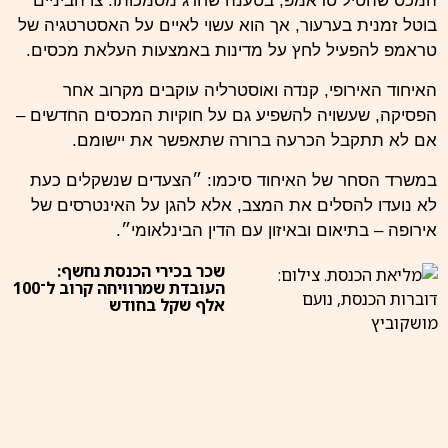
המכס שהטיל טראמפ, בטענה שחרג מסמכותו. צו הביניים
בוטל זמנית בערעור, אך הוא עשוי לאיים על האסטרטגיה של
טראמפ להפעיל לחץ על מדינות באמצעות העלאת מכסים.
האיחוד האירופי, קנדה ואוסטרליה עוקבים מקרוב אחר
הפסיקה, שעשויה להשפיע גם על חוקיות המכסים החדשים –
אם לא תתקבל הכרעה ברורה שתאפשר את יישומם.
במשרד הסחר של האיחוד סיכמו: ״הצעדים שנשקלים כעת
לא נועדו להסלים את המצב, אלא להגן על האינטרסים של
אירופה – בתיאום ובאיזון עם הדין הבינלאומי״.
שכר בכירי הכנסת נחשף:
העובדת שמרוויחה קרוב ל־100
אלף שקל בחודש