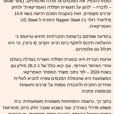
כוונתו להכפיל את המכסים על פלדה ואלומיניום, בצעד שנועד
– לדבריו – “להגן על תעשיית הפלדה האמריקאית” ולחזק
יצרנים מקומיים. זאת בעקבות הסכם רכישה בשווי 14.9
מיליארד דולר בין Nippon Steel היפנית ל-US Steel
האמריקאית.
בהודעה שפרסם ברשתות החברתיות הדגיש טראמפ כי
ההעלאה תיכנס לתוקף ביום רביעי הקרוב (4 ביוני), וכי היא
תכלול גם אלומיניום.
ארצות הברית היא יבואנית הפלדה השנייה בגודלה בעולם
אחרי האיחוד האירופי, עם יבוא כולל של כ-26.2 מיליון טון
בשנת 2024 – לפי נתוני משרד המסחר האמריקאי.
המשמעות היא שהכפלת המכסים צפויה להביא לעליית
מחירים רוחבית ולהכבדה נוספת על יצרנים ותעשיות
מבוססות מתכת.
בתוך כך, נרשמה התפתחות משפטית משמעותית: בית
משפט פדרלי בארה”ב עצר בשבוע שעבר חלק נרחב מהוראות