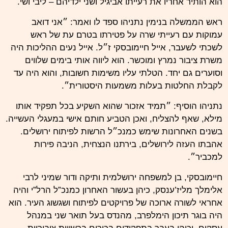
הוא הותיר אחריו את רעייתו אביגיל ושני ילדיהם – ליבי ושי.
ראש הממשלה בנימין נתניהו ספד לו ואמר: ״אני דואב
עמוקות עם רעייתי שרה על פטירתו בטרם עת של ראש
לשכתי לשעבר, אייל חיימובסקי ז״ל. אייל נעים ההליכות היה
משרת ציבור נמרץ ומוכשר. הוא ליווה אותי בימים שלווים
וסוערים גם יחד. הטלתי עליו משימות חשובות, והוא היה עד
לקבלת החלטות בעלות משמעות היסטורית״.
נתניהו הוסיף: ״תמיד אזכור שהוא השקיע בכל תפקיד אותו
מילא, שאף להצליח, ואכן הטביע חותם אישי במעגלי העשייה.
בשנים האחרונות שימש כמנכ״ל הרשות לפיתוח ירושלים.
אהבתו העזה לירושלים, בירתנו הנצחית, הניבה פירות
למכביר״.
חיימובסקי, בן למשפחה ירושלמית ותיקה ודור שמיני לרבי
אלימלך מליז’ענסק, כיהן בעשור האחרון כמנכ”ל הרל”י והיה
אחראי לשורה ארוכה של פרויקטים לפיתוח ושגשוג העיר. הוא
היה בוגר תיכון הימלפרב, מהנדס בעל תואר שני במנהל