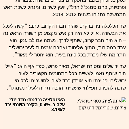
עסקים, וכיהן בעבר בתפקידים בכירים ברשויות ציבוריות
ופרטיות, בהם סמנכ”ל הרל”י, יועץ לשרים, ומנהל לשכת ראש
הממשלה נתניהו בשנים 2012–2014.
שר הכלכלה ניר ברקת, שהיה חברו הקרוב, כתב: ״קשה לעכל
את הבשורה. אייל לא היה רק איש מקצוע מן השורה הראשונה
– הוא היה חבר קרוב, שותף לדרך, נשמה עם לב ענק. הוא
עבד במסירות, מתוך שליחות ואהבה אמיתית לעיר ירושלים.
התרומה שלו ניכרת בכל פינה בעיר. הוא יחסר לי מאוד״.
שר ירושלים ומסורת ישראל, מאיר פרוש, ספד אף הוא: ״אייל
היה שותף נאמן לעשייה בכל התחומים הקשורים לעיר
ירושלים. פטירתו היא אובדן כבד לעיר, לתושביה ולכל מי
שזכה להכירו. תפילתי שעשייתו הרבה תהיה לעילוי נשמתו״.
האינפלציה נבלמת: מדד יולי
עלה ב-0.4%, הקצב השנתי ירד
ל3.1%