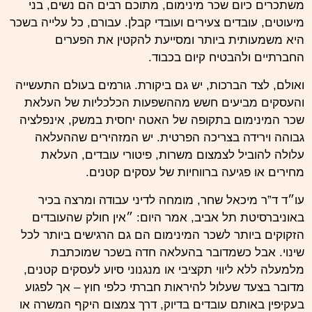
משתכרים כיום שכר מינימום, מתוכם רבים הם נשים, בני
מיעוטים, עובדים צעירים ועובדי קבלן. עבורם, כל עלייה בשכר
היא משמעותית ביותר ומסייעת להקטין את הפערים
החברתיים ולהבטיח קיום בכבוד.
ואולם, לצד הברכות, יש גם ביקורת. גורמים בעולם התעשייה
והעסקים מביעים חשש מההשפעות הכלכליות של העלאת
שכר המינימום בתקופה של האטה יחסית במשק, אינפלציה
גבוהה וירידה בצריכה הפרטית. יש המזהירים שההעלאה
עלולה להוביל לצמצום משרות, פיטורי עובדים, העלאת
מחירים או פגיעה ברווחיות של עסקים קטנים.
עו״ד ד”ר מיכאל שחר, מומחה לדיני עבודה ומרצה בכיר
באוניברסיטת תל אביב, אמר היום: ״אין חולק שהעובדים
הזקוקים ביותר לשכר המינימום הם גם הרגישים ביותר לכל
שינוי. אבל כשמדובר בהעלאה חדה בשכר שמוכתבת
מלמעלה ללא ליווי תקציבי או מנגנוני סיוע לעסקים קטנים,
מדובר בצעד שעלול להיראות חברתי כלפי חוץ – אך לפגוע
בעקיפין באותם עובדים בדיוק, דרך צמצום היקף המשרה או