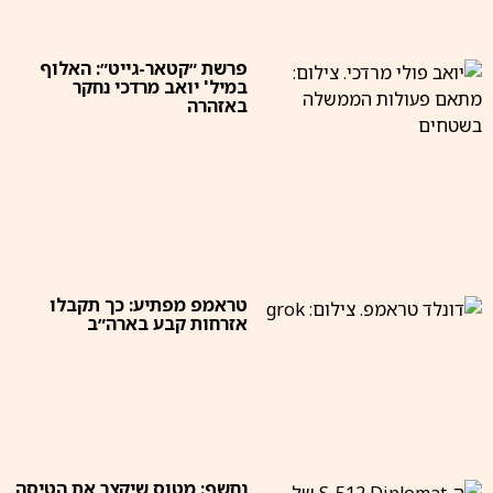
פרשת ״קטאר-גייט״: האלוף
במיל' יואב מרדכי נחקר
באזהרה
טראמפ מפתיע: כך תקבלו
אזרחות קבע בארה״ב
נחשף: מטוס שיקצר את הטיסה