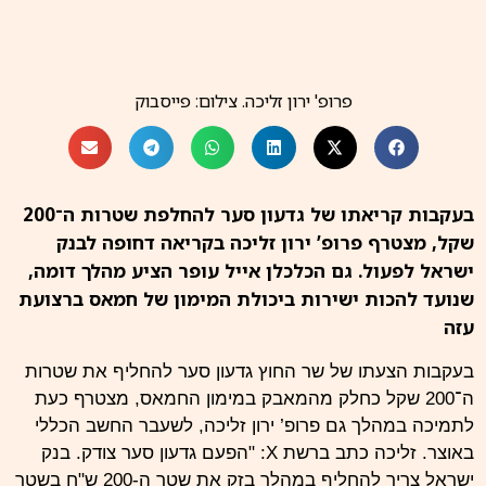
פרופ' ירון זליכה. צילום: פייסבוק
בעקבות קריאתו של גדעון סער להחלפת שטרות ה־200
שקל, מצטרף פרופ’ ירון זליכה בקריאה דחופה לבנק
ישראל לפעול. גם הכלכלן אייל עופר הציע מהלך דומה,
שנועד להכות ישירות ביכולת המימון של חמאס ברצועת
עזה
בעקבות הצעתו של שר החוץ גדעון סער להחליף את שטרות
ה־200 שקל כחלק מהמאבק במימון החמאס, מצטרף כעת
לתמיכה במהלך גם פרופ’ ירון זליכה, לשעבר החשב הכללי
באוצר. זליכה כתב ברשת X: "הפעם גדעון סער צודק. בנק
ישראל צריך להחליף במהלך בזק את שטר ה-200 ש"ח בשטר