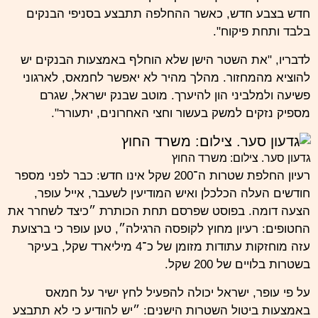
חדש בצבע חדש, כאשר ההחלפה תתבצע בסניפי הבנקים
בלבד ותחת פיקוח".
לדבריו, "את השטר הישן שלא הוחלף באמצעות הבנקים יש
להוציא מהמחזור. מהלך מהיר לא יאפשר לחמאס, לארגוני
פשיעה ולמלביני הון להיערך. מוטב שבנק ישראל, שגרם
מספיק נזקים למשק בעשור וחצי האחרונים, יתעורר".
גדעון סער. צילום: משרד החוץ
רעיון החלפת שטרות ה־200 שקל אינו חדש: כבר לפני מספר
חודשים העלה הכלכלן ואיש המודיעין לשעבר, אייל עופר,
הצעה דומה. בפוסט שפרסם תחת הכותרת ״כיצד לשחרר את
החטופים: רעיון מחוץ לקופסה הרגילה״, טען עופר כי ברצועת
עזה מוחזקות עתודות מזומן של כ־4 מיליארד שקל, בעיקר
בשטרות בלויים של 200 שקל.
על פי עופר, ישראל יכולה להפעיל לחץ ישיר על חמאס
באמצעות ביטול השטרות הישנים: ״יש להודיע כי לא תתבצע