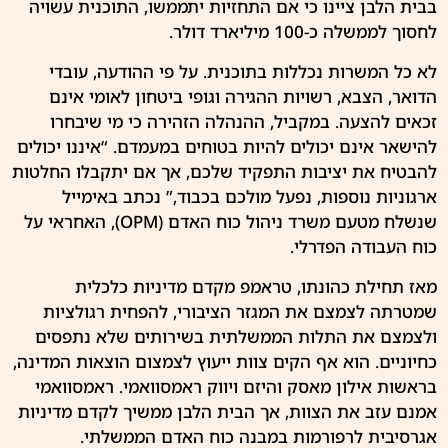
בבית הלבן ציינו כי אם התחזיות יתממשו, התוכנית עשויה
לחסוך לממשלה כ-100 מיליארד דולר.
לא כל המשרות נכללות בתוכנית. על פי ההודעה, עובדי
הדואר, הצבא, רשויות ההגירה וגופי ביטחון לאומי אינם
זכאים להצעה. במקביל, ההנהלה הזהירה כי מי שיבחרו
להישאר אינם יכולים להיות בטוחים במעמדם. “איננו יכולים
להבטיח את יציבות התפקיד שלכם, אך אם יתקבלו החלטות
ארגוניות נוספות, נפעל מולכם בכבוד,” נכתב באימייל
שנשלח מטעם משרד ניהול כוח האדם (OPM), האחראי על
כוח העבודה הפדרלי.
מאז תחילת כהונתו, טראמפ מקדם מדיניות כלכלית
שמטרתה לצמצם את המגזר הציבורי, להפחית רגולציות
ולצמצם את התלות הממשלתית בשירותים שלא נתפסים
כחיוניים. הוא אף הקים צוות ייעוץ לצמצום הוצאות המדינה,
בראשות אילון מאסק והיזם ויווק ראמסוואמי. ראמסוואמי
אמנם עזב את הצוות, אך הבית הלבן ממשיך לקדם מדיניות
אגרסיבית לרפורמות במבנה כוח האדם הממשלתי.