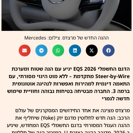
ההגה החדש של מרצדס. צילום: Mercedes
הדגם החשמלי EQS 2026 יגיע עם הגה שטוח ומערכת
Steer-by-Wire מתקדמת – ללא מוט היגוי מסורתי, עם
התאמה דינמית למהירות ואפשרות לנהיגה אוטונומית
ברמה 3. החברה מבטיחה בטיחות גבוהה וחוויית שימוש
חדשה לגמרי
מרצדס מציגה את אחד החידושים המסקרנים של עולם
הרכב: הגה חדש לחלוטין מדגם יוק (Yoke) שיחליף את
ההגה העגול המסורתי בדגם החשמלי EQS המחודש, שיגיע
ב-2026. מדובר בהגה בצורת U, המזכיר הגה של חלליות.