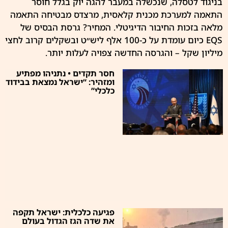
בניגוד לטסלה, שנכשלה במעבר להגה יוק בגלל חוסר
התאמה למערכת מכנית קלאסית, מרצדס מבטיחה התאמה
מלאה בזכות החיבור הדיגיטלי. המחיר? גרסת הבסיס של
EQS כיום עומדת על כ-100 אלף ליש״ט ובשקלים קרוב לחצי
מיליון שקל – והגרסה החדשה צפויה לעלות יותר.
חסר תקדים • נתניהו מפתיע
ומזהיר: “ישראל נמצאת בבידוד
כלכלי”
פגיעה כלכלית: ישראל תקפה
את שדה הגז הגדול בעולם