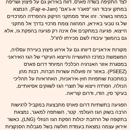
לצד התקיפה בשדה פארס, דווח באיראן גם על פיצוץ ושריפה
במתקן עיבוד הגז “פאג’ר א-ג’אם” (Fajr-e-Jam), הנמצא
במחוז בושהר. זהו אחד ממתקני הזיקוק וההפרדה המרכזיים
של גז טבעי באיראן, המהווה צומת מרכזי בדרך אל מתקני
הייצוא. פגיעה במתקנים אלו אינה רק פגיעה בהפקת גז, אלא
גם בהמשך עיבודו לשם מכירתו לחו”ל.
מקורות איראניים דיווחו גם על אירוע פיצוץ בעיירת עסלויה,
המשמשת כמרכז התעשייה והייצוא העיקרי של הגז האיראני
במסגרת אזור האנרגיה הכלכלי המיוחד דרום פארס
(PSEEZ). באזור זה פועלות עשרות חברות, רבות מהן
במתכונת שותפויות חוץ-איראניות, האחראיות על תהליכי
הנזלה, הפרדה וייצוא של תוצרי הגז לשווקים אסיאתיים,
בעיקר סין, הודו, ודרום קוריאה.
הפגיעה בתשתיות דרום פארס מתבצעת במקביל לרגישות
הרבה בשוק הגז העולמי. קטר, השותפה למאגר, נמצאת
בתקופה של הרחבת יכולות הפקת הגז הנוזלי (LNG), כאשר
איראן עצמה נמצאת בעמדת חולשה בשל מגבלות הסנקציות