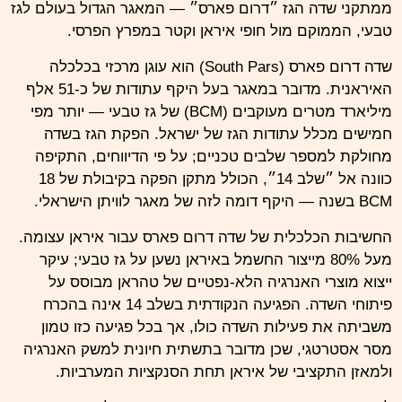
ממתקני שדה הגז ״דרום פארס״ — המאגר הגדול בעולם לגז
טבעי, הממוקם מול חופי איראן וקטר במפרץ הפרסי.
שדה דרום פארס (South Pars) הוא עוגן מרכזי בכלכלה
האיראנית. מדובר במאגר בעל היקף עתודות של כ-51 אלף
מיליארד מטרים מעוקבים (BCM) של גז טבעי — יותר מפי
חמישים מכלל עתודות הגז של ישראל. הפקת הגז בשדה
מחולקת למספר שלבים טכניים; על פי הדיווחים, התקיפה
כוונה אל ״שלב 14״, הכולל מתקן הפקה בקיבולת של 18
BCM בשנה — היקף דומה לזה של מאגר לוויתן הישראלי.
החשיבות הכלכלית של שדה דרום פארס עבור איראן עצומה.
מעל 80% מייצור החשמל באיראן נשען על גז טבעי; עיקר
ייצוא מוצרי האנרגיה הלא-נפטיים של טהראן מבוסס על
פיתוחי השדה. הפגיעה הנקודתית בשלב 14 אינה בהכרח
משביתה את פעילות השדה כולו, אך בכל פגיעה כזו טמון
מסר אסטרטגי, שכן מדובר בתשתית חיונית למשק האנרגיה
ולמאזן התקציבי של איראן תחת הסנקציות המערביות.