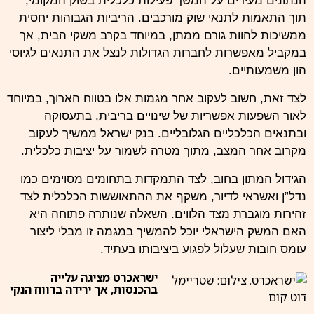
הנתונים מעידים על המשך פעילות כלכלית בשוק המקומי,
תוך התאמות לתנאי שוק מורכבים. הריביות הגבוהות יחסית
ממשיכות להוות גורם ממתן, במיוחד בקרב משקי הבית, אך
במקביל מאפשרות לחברות הגדולות לנצל את התנאים לגיוסי
הון משמעותיים.
לצד זאת, חשוב לעקוב אחר מגמות אלו בטווח הארוך, במיוחד
לאור השפעות אפשריות של שינויים בריבית, בתעסוקה
ובתנאים הכלכליים הגלובליים. בנק ישראל ממשיך לעקוב
מקרוב אחר המצב, מתוך מטרה לשמור על יציבות כלכלית.
הגידול המתון בחוב, לצד התמקדות בתחומים מסוימים כמו
נדל”ן ואשראי לדיור, משקף את ההתאוששות הכלכלית לצד
זהירות מוגברת מצד הלווים. השאלה שנותרה פתוחה היא
האם המשק הישראלי יוכל להמשיך במגמה זו מבלי ליצור
עומס חובות שעלול לפגוע ביציבותו בעתיד.
ישראכרט מציגה עלייה
בהכנסות, אך ירידה ברווח הנקי