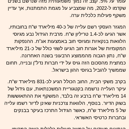
עומד על 5%. קצב זה נמוך משמעותית מזה שנרשם בשנים
שקדמו ל-2022, מה שמצביע על מגמת התמתנות, אך עדיין
משקף פעילות כלכלית ערה.
המגזר העסקי רשם עלייה של כ-40 מיליארד ש”ח בחובותיו,
אשר הגיעו לכ-1.4 טריליון ש”ח. מרבית הגידול נבע מגיוסי
הלוואות בנקאיות ומגיוסי חוב באמצעות אג”ח. ההנפקות
המקומיות של אגרות חוב הגיעו לשווי כולל של כ-21 מיליארד
ש”ח, נתון הגבוה מהממוצע הרבעוני בשנה האחרונה.
כמחצית מהסכום הזה גויס על ידי חברות נדל”ן ובנייה, תחום
שממשיך להוביל בגיוסי ההון בישראל.
בקרב משקי הבית, החוב הכולל הגיע לכ-831 מיליארד ש”ח.
עיקר העלייה נרשמה בקטגוריית המשכנתאות, עם גידול של
14 מיליארד ש”ח ברבע זה בלבד, המשקף את ההתאוששות
בשוק הדיור. בנוסף, הלוואות צרכניות שאינן לדיור רשמו עלייה
של 5 מיליארד ש”ח, כאשר הגידול התרכז בעיקר בבנקים
ובחברות כרטיסי האשראי.