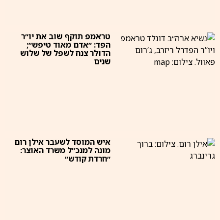
טראמפ תוקף שוב את יו״ר
הפד: ״אדם מאוד טיפש״;
הדולר צנח לשפל של שלוש
שנים
איש המוסד לשעבר אילן רום
מונה למנכ״ל משרד האוצר:
״חרדת קודש״