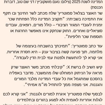
המדינה לשנת 2025 (צילום: נועם מושקוביץ / דני שם טוב, דוברות
הכנסת)
שר האוצר בצלאל סמוטריץ’ שלח מכתב לשר החינוך ובו תקף
את התמיכה בשביתה: ״תקציב המדינה כלל הפחתת שכר
זמנית לעובדי המגזר הציבורי – כולל מורים, רופאים, עובדים
סוציאליים ואחרים. החוק שנחקק אינו מאפשר החרגות או
תוספות שכר חליפיות״.
עוד כתב סמוטריץ’: ״תמיכתך בהשבתה בעיצומה של
מלחמה, תוך פגיעה קשה בציבור ענק – היא חסרת אחריות.
אני קורא לך להתעשת ולפנות עמי לבית הדין לעבודה״.
קיש השיב לו ברשת X: ״קיבלתי מכתב משר האוצר שרק
מראה על הניתוק המוחלט שלו מהמשבר. מדובר באפליה
בהסכם שמתגמל את כל עובדי המדינה מלבד המורים
והגננות. אני מצפה ממך להתחיל מו״מ אמיתי״.
לבסוף שלח סמוטריץ’ איגרת למורים ולגננות: ״אני קורא לכם
לגלות אחריות לאומית ולא לפגוע בהורים ובתלמידים