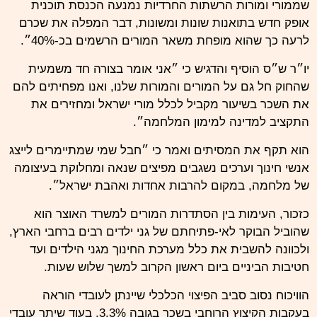
שממורי ומורות הרשתות החרדיות נמנעה הכנסת תוכנית
אופק חדש בתואנות שונות ומשונות, דבר המפלה את שכרם
לרעה כך שהוא מופחת משאר המורים הרשמים בכ-40%״.
יו״ר ש״ס הוסיף והדגיש כי ״אני אומר בצורה חד משמעית
שהחוק חל גם על המורים והמורות שלנו, ואנו מפחיתים להם
את השכר בשיעור מקביל לכלל מורי ישראל ומחזירים את
התקציב למדינה למימון המלחמה״.
הוא תקף את המסיתים ואמר כי ״חבל שמי שמתיימרים לייצג
אנשי חינוך וערכים נשגבים מפיצים שנאה ומחלוקת בעיצומה
של מלחמה, במקום להרבות אחדות ואהבת ישראל״.
כזכור, העימות בין הסתדרות המורים למשרד האוצר הוא
שהוביל הבוקר לאי-פתיחתם של גני ילדים רבים ברחבי הארץ,
ולכוונה להשבית את כלל מערכת החינוך מגני הילדים ועד
חטיבות הביניים ביום ראשון הקרוב למשך שלוש שעות.
הוויכוח נסוב סביב הפיצוי הכלכלי שיינתן לעובדי הוראה
בעקבות הקיצוץ הרוחבי בשכר בגובה 3.3%. בעוד שיתר עובדי