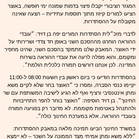
המגזר הציבורי יקבלו פיצוי בדמות שמונה ימי חופשה, באוצר
הציעו למורים קיזוז מתוך תוספות עתידיות – הצעה שאינה
מקובלת על ההסתדרות.
לדברי מזכ״לית הסתדרות המורים יפה בן דויד: ״עובדי
ההוראה הוחרגו מההסכם השני באופן חד צדדי ושרירותי על
ידי האוצר. המאבק שלנו מתמקד בהסכם השני, שהינו מחפיר
ומקומם, והוא מפלה לרעה את עובדי ההוראה בשירות
המדינה. לכן אנחנו דורשים תמורה כלכלית הולמת״.
בהסתדרות הודיעו כי ביום ראשון בין השעות 08:00 ל-11:00
יקיימו כנסי הסברה, ומסרו כי ״האוצר בחר שלא לקיים משא
ומתן אינטנסיבי ורציף ואף לא הגיע לישיבה המשותפת עם שר
החינוך״. בן דויד הוסיפה: ״האוצר בוחר להפר התחייבויות
ולהתנהל באטימות מקוממת. לא מדובר רק בפגיעה חמורה
בעובדי ההוראה, אלא במערכת החינוך כולה״.
במשרד החינוך הביעו תמיכה מלאה במאבק ההסתדרות:
״ללא משא ומתן אמיתי מצד הממונה על השכר – לא יימצא