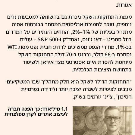
אגורות.
מגמת התחזקות השקל ניכרת גם בהשוואה למטבעות זרים
נוספים, וזוכה לתמיכת אנליסטים.המסחר בבורסות אסיה
מתנהל בעליות של 1%–2%, והחוזים העתידיים על המדדים
בוול סטריט – דאו ג'ונס, נאסד"ק ו-S&P 500 – עולים
בכ-1%. מחירי הנפט ממשיכים לרדת: חבית נפט מסוג WTI
נסחרת ב-66 דולר, וברנט ב-70 דולר.התחזקות השקל
מיוחסת להסרת איום אסטרטגי מצד איראן ולשיפור
בתחושת היציבות הכלכלית.
"התחזקות הדולר לשקל היא חלק מתהליך שבו המשקיעים
מגיבים לציפיות לשגרה יציבה יותר ולירידה בפרמיית
הסיכון", ציינו גורמים בשוק.
1.1 מיליארד: כך הפכה חברה
לעיצוב אתרים לקרן מפלצתית