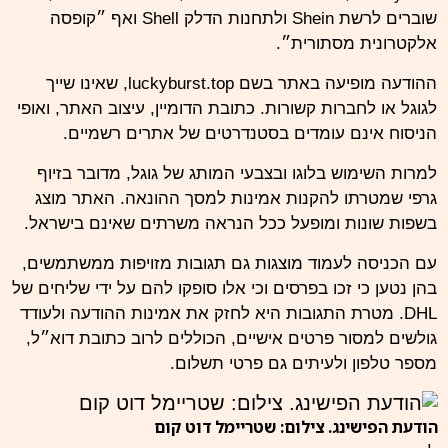
שוברים לרשת Shein ולתחנות הדלק Shell ואף ״קופסה
אלקטרונית מסתורית״.
ההודעה מופיעה באתר בשם luckyburst.top, שאינו שייך
לגוגל או לחברות קשורות. כתובת הדומיין, עיצוב האתר, ואופי
הניסוח אינם עומדים בסטנדרטים של אתרים רשמיים.
למרות השימוש בלוגו ובצבעי המותג של גוגל, מדובר בזיוף
גרפי שמטרתו להקנות אמינות למסך ההונאה. האתר מוצג
בשפות שונות ומופעל ככל הנראה משרתים שאינם בישראל.
עם הכניסה לעמוד מוצגות גם תגובות מזויפות ממשתמשים,
בהן נטען כי זכו בפרסים וכי אלו סופקו להם על ידי שליחים של
DHL. מטרת התגובות היא לחזק את אמינות ההודעה ולעודד
גולשים למסור פרטים אישיים, הכוללים לרוב כתובת דוא״ל,
מספר טלפון ולעיתים גם פרטי תשלום.
הודעת הפישינג. צילום: שטריימל דוט קום