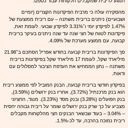
הנוגע לריבית שמקבלים הלקוחות עבור כספם.
מהסקירה עולה כי מרבית הפיקדונות הקצרים (יומיים
ושבועיים) ניתנים בריבית משתנה – עם ריבית ממוצעת של
1.47% לפיקדון יומי ו־3.31% לפיקדון שבועי. לעומת זאת,
פיקדונות לטווח של חצי שנה עד שנה ניתנים בעיקר בריבית
קבועה, עם ממוצע מערכת של 4.09%.
סך הפיקדונות בריבית קבועה בחודש אפריל הסתכם ב־21.98
מיליארד שקל, לעומת 17 מיליארד שקל בפיקדונות בריבית
משתנה – נתון הממחיש את העדפת הציבור למסלולים עם
ודאות.
בפיקדון חודשי בריבית קבועה, הבנק המוביל לפי ממוצע ריבית
הוא בנק מרכנתיל (3.72%), אחריו בנק ירושלים (3.59%),
בנק הפועלים (3.28%) ובנק מסד (3.23%). מנגד, החציוני
מצביע על כך שרק בנק ירושלים שומר על ריבית גבוהה יחסית
– 3.04% – בעוד שבשאר הבנקים חצי מהלקוחות מקבלים
ריבית נמוכה בהרבה, עד לכ-1.5%.