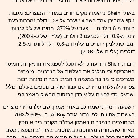
בלבד, צפויות השלכות ישירות גם על הצרכנים הישראלים.
באתר Shein נרשמו זינוקים חדים במחירי המוצרים: מגבות
ניקוי שמחירן עמד בשבוע שעבר על 1.28 דולר נמכרות כעת
ביותר מ-6 דולרים — פער של 376%. מחירו של ג’ל לגבות
זינק מ-0.9 דולר לכמעט 3 דולרים (עלייה של כ-200%),
ומברשת לניקוי תריסים עלתה מ-0.8 דולר ליותר מ-2.5
דולרים (עלייה של 218%).
חברת Shein הודיעה כי לא תוכל לספוג את התייקרות המיסוי
האמריקני וכי תגלגל את העלויות אל הצרכנים. מומחים
מעריכים כי מדובר במגמה רוחבית: חברות סיניות רבות
צפויות להעלות מחירים גם עבור שווקים נוספים בעולם, כולל
ישראל, כדי לפצות על אובדן הכנסות מהשוק האמריקני.
השפעה דומה נרשמת גם באתר אמזון, שם עלו מחירי מוצרים
בעשרות אחוזים. לפי נתוני אתר AliBuy, בין 60% ל-70%
מהמוצרים הנמכרים באמזון ארה”ב מקורם ביבוא מסין.
מאחר שהסחורה מאוחסנת במחסנים בארה”ב ומופצת משם
ללקוחות בכל העולם, ישראלים המזמינים מוצרים אלו ייתקלו