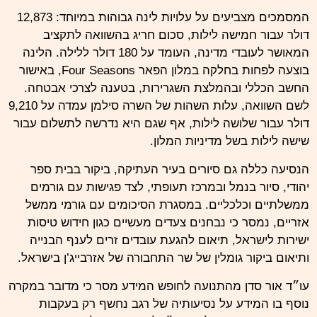
המסמכים מצביעים על עלויות לינה גבוהות במיוחד: 12,873
דולר עבור חמישה לילות, סכום חריג בהשוואה לתקציב
המאושר לעובדי מדינה, העומד על 180 דולר ללילה. הלינה
בוצעה לפחות בחלקה במלון הפאר Four Seasons, באישור
החשב הכללי ובהמלצת השגרירות, בטענה לצרכי אבטחה.
לשם השוואה, עלות השהות של השרה סילמן עמדה על 9,210
דולר עבור שלושה לילות, אף שגם היא נדרשה לתשלום עבור
שישה לילות בשל מדיניות המלון.
הנסיעה כללה גם סיורים בעיר העתיקה, ביקור בבית ספר
יהודי, סיור בנמל ובמרכז תעופתי, לצד פגישות עם גורמים
ממשלתיים וכלכליים. במסגרת הסיכומים עם גורמי ממשל
אזריים, נמסר כי נבחנים צעדים מעשיים כגון חידוש טיסות
ישירות לישראל, תיאום להגעת עובדים זרים לענף הבנייה
ותיאום ביקור גומלין של שר התחבורה של אזרבייג’ן בישראל.
עו״ד אור סדן מהתנועה לחופש המידע מסר כי מדובר במקרה
נוסף בו המידע על נסיעותיה של רגב נחשף רק בעקבות