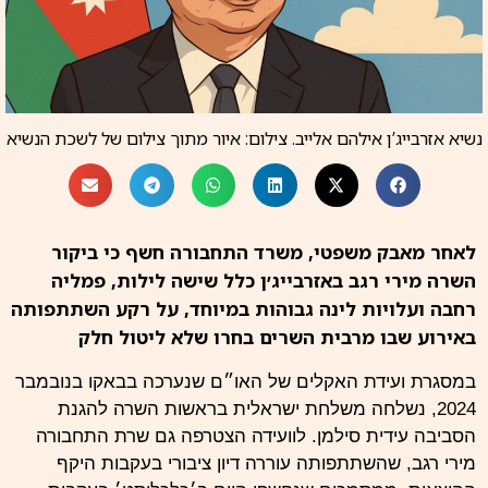
נשיא אזרבייג’ן אילהם אלייב. צילום: איור מתוך צילום של לשכת הנשיא
לאחר מאבק משפטי, משרד התחבורה חשף כי ביקור
השרה מירי רגב באזרבייג׳ן כלל שישה לילות, פמליה
רחבה ועלויות לינה גבוהות במיוחד, על רקע השתתפותה
באירוע שבו מרבית השרים בחרו שלא ליטול חלק
במסגרת ועידת האקלים של האו״ם שנערכה בבאקו בנובמבר
2024, נשלחה משלחת ישראלית בראשות השרה להגנת
הסביבה עידית סילמן. לוועידה הצטרפה גם שרת התחבורה
מירי רגב, שהשתתפותה עוררה דיון ציבורי בעקבות היקף