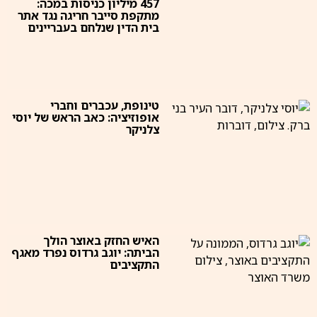
457 מיליון כניסות במכה:
מתקפת סייבר חריגה נגד אתר
בית הדין שנלחם בעבריינים
טינופת, עכברים וחברי
אופוזיציה: כאב הראש של יוסי
צלניקר
האיש החזק באוצר הולך
הביתה: יוגב גרדוס נפרד מאגף
התקציבים