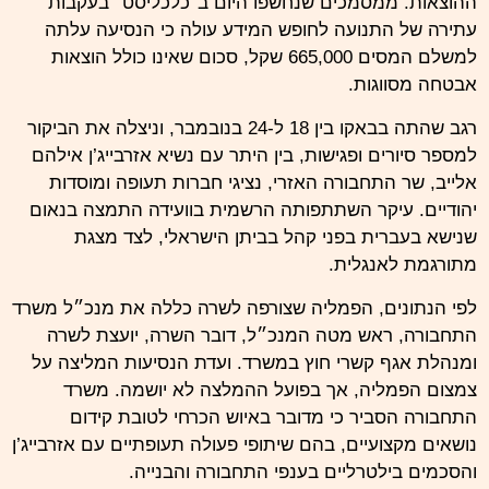
ההוצאות. ממסמכים שנחשפו היום ב׳כלכליסט׳ בעקבות
עתירה של התנועה לחופש המידע עולה כי הנסיעה עלתה
למשלם המסים 665,000 שקל, סכום שאינו כולל הוצאות
אבטחה מסווגות.
רגב שהתה בבאקו בין 18 ל-24 בנובמבר, וניצלה את הביקור
למספר סיורים ופגישות, בין היתר עם נשיא אזרבייג’ן אילהם
אלייב, שר התחבורה האזרי, נציגי חברות תעופה ומוסדות
יהודיים. עיקר השתתפותה הרשמית בוועידה התמצה בנאום
שנישא בעברית בפני קהל בביתן הישראלי, לצד מצגת
מתורגמת לאנגלית.
לפי הנתונים, הפמליה שצורפה לשרה כללה את מנכ״ל משרד
התחבורה, ראש מטה המנכ״ל, דובר השרה, יועצת לשרה
ומנהלת אגף קשרי חוץ במשרד. ועדת הנסיעות המליצה על
צמצום הפמליה, אך בפועל ההמלצה לא יושמה. משרד
התחבורה הסביר כי מדובר באיוש הכרחי לטובת קידום
נושאים מקצועיים, בהם שיתופי פעולה תעופתיים עם אזרבייג’ן
והסכמים בילטרליים בענפי התחבורה והבנייה.