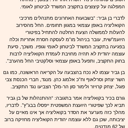
המפלגה על קיצוצים בתקציב המשרד לביטחון לאומי.
לדברי בן גביר: “בשבועות האחרונים מתנהלים מרכיבי
הקואליציה באופן עצמאי במגוון תחומים. החל מהסירוב
להעלות לממשלה הצעת החלטה להתחיל בפיטורי
היועמ”שית, עובר בניהול מו”מ לעסקה חסרת אחריות וכלה
בפגיעה בתקציב המשרד לביטחון לאומי וגופיו. משכך, סיעת
עוצמה יהודית לא תהיה מחויבת לעמדת הקואליציה לרבות
בחוק התקציב, ותפעל באופן עצמאי וסלקטיבי החל מהערב”.
בן גביר עצמו לא נכח בהצבעה על הקריאה הראשונה, כמו גם
השר יצחק וסרלאוף וח”כ אלמוג כהן. מנגד, חברי הכנסת צבי
פוגל, יצחק קרויזר ולימור סון הר-מלך הצביעו נגד התקציב.
גורם בכיר בקואליציה אמר בתגובה: “ההתנהלות של בן גביר
תביא לכך שפיטורי היועצת המשפטית ייפסלו בבג”ץ”. לדבריו,
מהלך כזה מערער את הסדר בקואליציה אך אינו מאיים על
יציבותה, שכן גם ללא עוצמה יהודית הקואליציה מחזיקה ברוב
של 62 מנדטים.