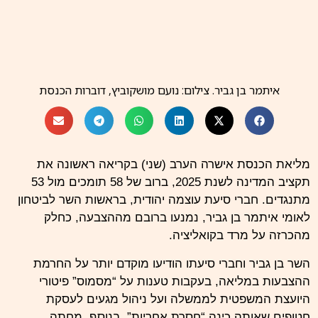
איתמר בן גביר. צילום: נועם מושקוביץ, דוברות הכנסת
מליאת הכנסת אישרה הערב (שני) בקריאה ראשונה את
תקציב המדינה לשנת 2025, ברוב של 58 תומכים מול 53
מתנגדים. חברי סיעת עוצמה יהודית, בראשות השר לביטחון
לאומי איתמר בן גביר, נמנעו ברובם מההצבעה, כחלק
מהכרזה על מרד בקואליציה.
השר בן גביר וחברי סיעתו הודיעו מוקדם יותר על החרמת
ההצבעות במליאה, בעקבות טענות על “מסמוס” פיטורי
היועצת המשפטית לממשלה ועל ניהול מגעים לעסקת
חטופים שאותה כינה “חסרת אחריות”. בנוסף, מחתה