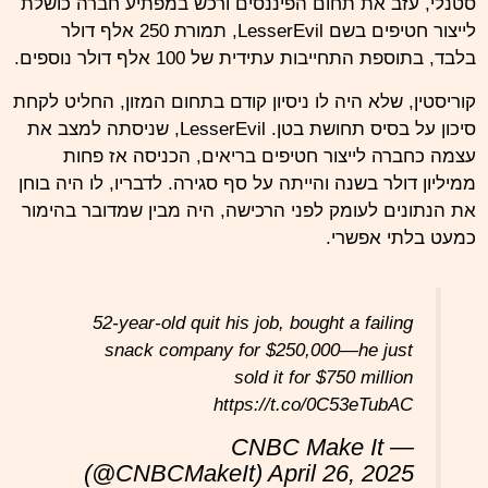
סטנלי, עזב את תחום הפיננסים ורכש במפתיע חברה כושלת
לייצור חטיפים בשם LesserEvil, תמורת 250 אלף דולר
בלבד, בתוספת התחייבות עתידית של 100 אלף דולר נוספים.
קוריסטין, שלא היה לו ניסיון קודם בתחום המזון, החליט לקחת
סיכון על בסיס תחושת בטן. LesserEvil, שניסתה למצב את
עצמה כחברה לייצור חטיפים בריאים, הכניסה אז פחות
ממיליון דולר בשנה והייתה על סף סגירה. לדבריו, לו היה בוחן
את הנתונים לעומק לפני הרכישה, היה מבין שמדובר בהימור
כמעט בלתי אפשרי.
52-year-old quit his job, bought a failing
snack company for $250,000—he just
sold it for $750 million
https://t.co/0C53eTubAC
— CNBC Make It
(@CNBCMakeIt)
April 26, 2025