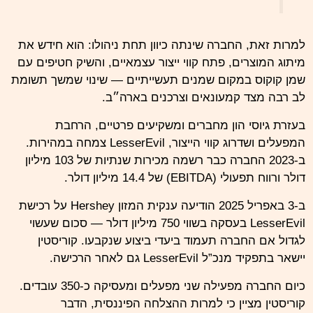
למרות זאת, החברה שינתה כיוון תחת ניהולו: הוא חידש את
מיתוג המוצרים, פתח קווי ייצור עצמאיים, והשיק חטיפים עם
שמן קוקוס במקום שמנים תעשייתיים — שינוי שמשך תשומת
לב רבה מצד קמעונאים וצרכנים בארה״ב.
בעזרת גיוסי הון מחברים ומשקיעים פרטיים, הרחבת
המפעלים ושדרוג קווי הייצור, LesserEvil צמחה במהירות.
ב-2023 החברה כבר רשמה מכירות שנתיות של 103 מיליון
דולר ורווח תפעולי (EBITDA) של 14.4 מיליון דולר.
ב-3 באפריל 2025 הודיעה ענקית המזון Hershey על רכישת
LesserEvil בעסקה בשווי 750 מיליון דולר — סכום שעשוי
לגדול אם החברה תעמוד ביעדי ביצוע שנקבעו. קוריסטין
יישאר בתפקיד מנכ”ל LesserEvil גם לאחר הרכישה.
כיום החברה מפעילה שני מפעלים ומעסיקה כ-350 עובדים.
קוריסטין מציין כי למרות ההצלחה הפיננסית, הדבר