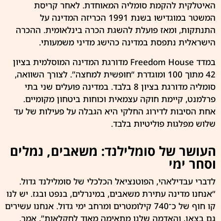
האיטלקית להקמת סומליה המאוחדת. לאחר קריסת
המשטר במוגדישו בשנת 1991 הכריזה המדינה על
התנתקות, ומאז פועלת להשגת הכרה בינלאומית. ההכרה
הישראלית
נתפסת במדינה כהישג מדיני משמעותי.
במדד Freedom House מדורגת המדינה המוסלמית בציון
42 מתוך 100 ומוגדרת “חופשית למחצה”. לצורך השוואה,
סומליה מדורגת בציון 8 בלבד. במדינה פועלים שני בתי
פרלמנט, קיימת חוקה עצמאית וכוחות ביטחון מקומיים.
אחת הסיבות לדירוג החלקי היא הגבלה על פעילות של עד
שלוש מפלגות פוליטיות בלבד.
העושר של סומלילנד: משאבים, נמלים
וסחר ימי
לדברי עבדילאהי, הפוטנציאל הכלכלי של סומלילנד גדול.
“אנחנו מדינה עתירת משאבים, במינרלים, בנפט ובגז. יש לנו
קו חוף של כ־740 קילומטרים ומרחב ימי גדול. אנחנו עשירים
גם בצאן, והאדמה שלנו מתאימה מאוד לחקלאות”, אמר.