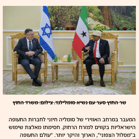
שר החוץ סער עם נשיא סומלילנד. צילום: משרד החוץ
המעבר במרחב האווירי של סומליה חיוני לחברות התעופה
הישראליות בקווים למזרח הרחוק. חסימתו מאלצת שימוש
ב”מסלול הצפוני”, הארוך והיקר יותר. “עולם התעופה