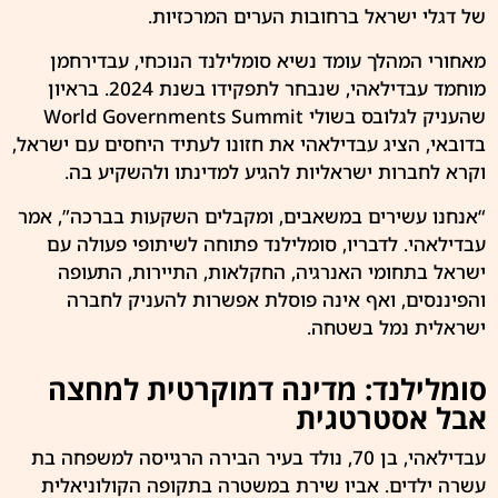
של דגלי ישראל ברחובות
הערים
המרכזיות.
מאחורי המהלך עומד נשיא סומלילנד הנוכחי, עבדירחמן
מוחמד עבדילאהי, שנבחר לתפקידו בשנת 2024. בראיון
שהעניק
לגלובס
בשולי World Governments Summit
בדובאי, הציג עבדילאהי את חזונו לעתיד היחסים עם ישראל,
וקרא לחברות ישראליות להגיע למדינתו ולהשקיע בה.
“אנחנו עשירים במשאבים, ומקבלים השקעות בברכה”, אמר
עבדילאהי. לדבריו, סומלילנד פתוחה לשיתופי פעולה עם
ישראל בתחומי האנרגיה, החקלאות, התיירות, התעופה
והפיננסים, ואף אינה פוסלת אפשרות להעניק לחברה
ישראלית נמל בשטחה.
סומלילנד: מדינה דמוקרטית למחצה
אבל אסטרטגית
עבדילאהי, בן 70, נולד בעיר הבירה הרגייסה למשפחה בת
עשרה ילדים. אביו שירת במשטרה בתקופה הקולוניאלית