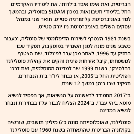
הבריטית, ואת אימו איבד בילדותו. את לימודיו האקדמיים
החל בלימודי חשבונאות במכון SIDAM בסומליה, ובהמשך
למד באוניברסיטת קליפורניה סטייט. תואר שני במנהל
עסקים השלים באוניברסיטת ניו יורק סטייט.
בשנת 1981 הצטרף לשירות הדיפלומטי של סומליה, וכעבור
כשבע שנים מונה לסגן השגריר במוסקבה, תפקיד שבו
החזיק עד 1996. לאחר מכן עבר לפינלנד, שם הצטרף
למשפחתו, קיבל אזרחות פינית והקים את קהילת
סומלילנד
בהלסינקי. בשנת 1999 שב למדינה המוסלמית, ואת דרכו
הפוליטית החל ב־2005, אז נבחר ליו”ר בית הנבחרים,
תפקיד שבו כיהן במשך 12 שנים.
ב־2017 התמודד לראשונה על הנשיאות, אך הפסיד לנשיא
מוסא ביהי עבדי. ב־2024 הצליח לגבור עליו בבחירות ונבחר
לנשיא המדינה.
סומלילנד, שאוכלוסייתה מונה כ־6 מיליון תושבים, שורשיה
בקולוניה הבריטית שהתאחדה בשנת 1960 עם סומלילנד