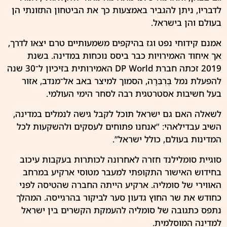
לדבריו, ניתן להגביר באמצעות כך את הביטחון התזונתי הן
בעולם והן בישראל.
אמנם קידוחי נפט
וגז
בהיקפים משמעותיים טרם יצאו לדרך,
אך איחוד האמירויות כבר ביסס נוכחות במדינה. בשנת
2019 זכתה חברת DP World האמירותית בזיכיון ל־30 שנה
להפעלת נמל בֶּרְבֵּרָה, הסמוך למיצר באב אל־מנדב, אזור
בעל חשיבות אסטרטגית רבה לסחר הימי העולמי.
לשאלה האם גם ישראל תוכל לקבל גישה לנמלים במדינה,
השיב עבדילאהי: “אנחנו פתוחים לעסקים ולהשקעות לכל
המדינות בעולם, כולל ישראל”.
סוגיית סומלילנד חזרה לאחרונה לכותרות בעקבות עיכוב
בחידוש האישור התקופתי למעבר מטוסי ארקיע במרחב
האווירי של סומליה. ארקיע הייתה החברה שהטיסה לפני
כחודש את שר החוץ גדעון סער לביקור בהרגייסה. המהלך
נתפס כתגובה של סומליה להעמקת הקשרים בין ישראל
למדינה המוסלמית.