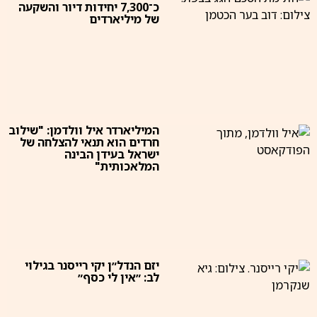
כ־7,300 יחידות דיור והשקעה
של מיליארדים
המיליארדר איל וולדמן: "שילוב
חרדים הוא תנאי להצלחה של
ישראל בעידן הבינה
המלאכותית"
יזם הנדל״ן יקי רייסנר בגילוי
לב: ״אין לי כסף״