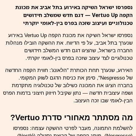
נספרסו ישראל השיקה באירוע בתל אביב את מכונת
הקפה Vertuo Up — דגם חדש שמשלב חידושים
טכנולוגיים ועיצוב שזכה בפרס בין-לאומי יוקרתי
נספרסו ישראל השיקה את מכונת הקפה Vertuo Up באירוע
שנערך בתל אביב,
על פי הדיווח
. את ההשקה הובילו מנהלות
החברה בישראל, שהציגו דגם חדש המשלב חידושים
טכנולוגיים לצד עיצוב שזכה בפרס בין-לאומי יוקרתי.
האירוע, שנערך תחת הכותרת "הלאונג': חווית הקפה החדשה
של Nespresso", סימן את כניסת הדגם לשוק המקומי.
בחברה הציגו את המכונה כשילוב של טכנולוגיה מתקדמת
ושפה עיצובית חדשה — נתון שקיבל חיזוק חיצוני בדמות הפרס
הבין-לאומי שבו זכה העיצוב.
מה מסתתר מאחורי סדרת Vertuo?
להשלמת התמונה, מעבר לפרטי ההשקה עצמה: נספרסו
(Nespresso), מותג הקפה של קבוצת נסטלה (Nestlé)