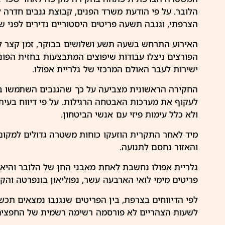
הלובר
. על פי הודעת משרד הפנים, קבוצת גנבים חדרה ל
הצרפתי,
וגנבה
תשעה פריטים היסטוריים נדירים לפני ש
האירוע התרחש בשעה תשע ושלושים בבוקר, זמן קצר לאח
הפורצים ניצלו עבודות שיפוצים המתבצעות בחזית הפונה
ישירות לעבר האולם המרכזי של גלריית אפולו.
החקירה הראשונית מצביעה על כך שהגנבים השתמשו במ
לעקוף את מערכות האבטחה הרגילות. על פי דיווח בעיתון
ולא כלל עימות פיזי עם אנשי הביטחון.
מיד לאחר התקרית הוזעקו כוחות
משטרה
גדולים למקום,
והאזור נחסם לתנועה.
גלריית אפולו נחשבת לאחת מאבני החן של הלובר והי
פריטים מימי לואי הארבעה עשר, נפוליאון בונפרטה והקיס
לפי הדיווחים בצרפת, בין הפריטים שנגנבו נמצאים תכשי
לשעות הצהריים לא פורסמה רשימה רשמית של החפצים