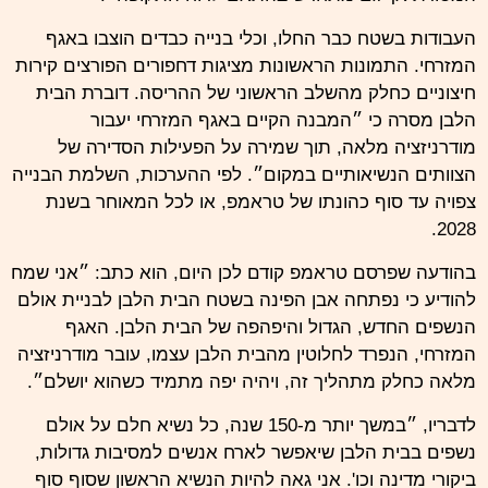
העבודות בשטח כבר החלו, וכלי בנייה כבדים הוצבו באגף
המזרחי. התמונות הראשונות מציגות דחפורים הפורצים קירות
חיצוניים כחלק מהשלב הראשוני של ההריסה. דוברת הבית
הלבן מסרה כי ״המבנה הקיים באגף המזרחי יעבור
מודרניזציה מלאה, תוך שמירה על הפעילות הסדירה של
הצוותים הנשיאותיים במקום״. לפי ההערכות, השלמת הבנייה
צפויה עד סוף כהונתו של טראמפ, או לכל המאוחר בשנת
2028.
בהודעה שפרסם טראמפ קודם לכן היום, הוא כתב: ״
אני שמח
להודיע כי נפתחה אבן הפינה בשטח הבית הלבן לבניית אולם
הנשפים החדש, הגדול והיפהפה של הבית הלבן. האגף
המזרחי, הנפרד לחלוטין מהבית הלבן עצמו, עובר מודרניזציה
מלאה כחלק מתהליך זה, ויהיה יפה מתמיד כשהוא יושלם״.
לדבריו, ״במשך יותר מ-150 שנה, כל נשיא חלם על אולם
נשפים בבית הלבן שיאפשר לארח אנשים למסיבות גדולות,
ביקורי מדינה וכו'. אני גאה להיות הנשיא הראשון שסוף סוף