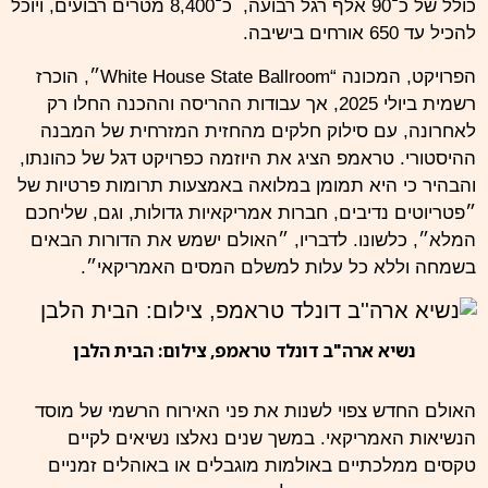
כולל של כ־90 אלף רגל רבועה, כ־8,400 מטרים רבועים, ויוכל
להכיל עד 650 אורחים בישיבה.
הפרויקט, המכונה “White House State Ballroom״, הוכרז
רשמית ביולי 2025, אך עבודות ההריסה וההכנה החלו רק
לאחרונה, עם סילוק חלקים מהחזית המזרחית של המבנה
ההיסטורי. טראמפ הציג את היוזמה כפרויקט דגל של כהונתו,
והבהיר כי היא תמומן במלואה באמצעות תרומות פרטיות של
״פטריוטים נדיבים, חברות אמריקאיות גדולות, וגם, שליחכם
המלא״, כלשונו. לדבריו, ״האולם ישמש את הדורות הבאים
בשמחה וללא כל עלות למשלם
המסים
האמריקאי״.
נשיא ארה"ב דונלד טראמפ, צילום: הבית הלבן
האולם החדש צפוי לשנות את פני האירוח הרשמי של מוסד
הנשיאות האמריקאי. במשך שנים נאלצו נשיאים לקיים
טקסים ממלכתיים באולמות מוגבלים או באוהלים זמניים