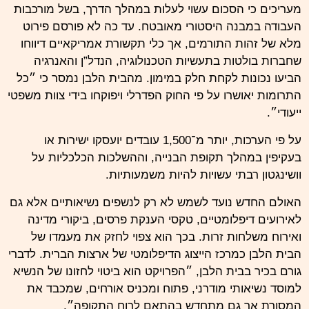
מעריכים כי הסכום עשוי לעלות במהלך הדרך, בשל מורכבות
העבודה במבנה היסטורי מאובטח. עד כה לא פורסם פירוט
מלא של זהות התורמים, אך כלי תקשורת אמריקאיים דיווחו
שחברות בולטות בתעשיות הטכנולוגיה, הנדל”ן והאנרגיה
הביעו נכונות לקחת חלק במימון. מהבית הלבן נמסר כי ״כל
התרומות יאושרו על פי החוק הפדרלי ויפוקחו בידי צוות משפטי
ייעודי״.
על פי הערכות, יותר מ־1,500 עובדים יועסקו ישירות או
בעקיפין במהלך תקופת הבנייה, וההשלכות הכלכליות על
וושינגטון רבתי עשויות להיות משמעותיות.
האולם החדש נועד לשמש לא רק לנשפים נשיאותיים אלא גם
לאירועים דיפלומטיים, טקסי הענקת פרסים, ביקורי מדינה
ואירוח משלחות זרות. בכך הוא צפוי לחזק את מעמדו של
הבית הלבן כמרכז הייצוג הדיפלומטי של ארצות הברית. לדברי
גורם בכיר בבית
הלבן
, ״הפרויקט הוא ביטוי לחזונו של הנשיא
למוסד נשיאותי מודרני, פתוח ומכניס אורחים, שמכבד את
המסורת אך גם מתחדש בהתאם לרוח התקופה״.