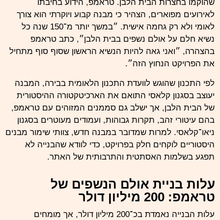
שהוקמו בחצרות הבית
הלבן
. טראמפ, הידוע בחיבתו
לאירועים מפוארים, הצהיר כי מבנה קבוע ויוקרתי הוא צורך
לאומי ולא רק גחמה אישית. ״במשך יותר מ־150 שנה כל
נשיא
חלם על אולם נשפים בבית הלבן״, כתב טראמפ
בהצהרה, ״ואני גאה להיות הנשיא הראשון שסוף סוף מתחיל
את הפרויקט הנחוץ הזה״.
לפי התכנון שהוגש לוועדת התכנון הלאומית בבירה, המבנה
יעוצב בסגנון קלאסי התואם את הארכיטקטורה ההיסטורית
של הבית הלבן, אך ישלב גם סממנים המזוהים עם טראמפ,
בהם עיטורי זהב, תקרות גבוהות, ועמודים מעוטרים בסגנון
ניאו־קלאסי. למרות שמדובר במבנה חדש, צוותי שימור מבנים
היסטוריים לוקחים חלק בפרויקט, כדי לוודא שהבנייה לא
תפגע בשלמות האסתטית והתרבותית של האתר.
עלות בניית אולם הנשפים של
טראמפ: 200 מיליון דולר
עלות הבנייה נאמדת בכ־200 מיליון דולר, אך מומחים