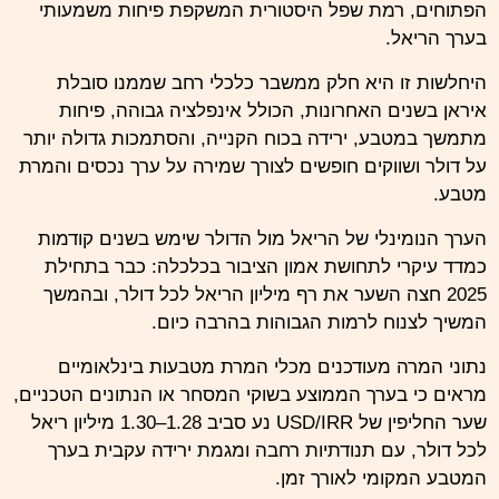
הפתוחים, רמת שפל היסטורית המשקפת פיחות משמעותי
בערך הריאל.
היחלשות זו היא חלק ממשבר כלכלי רחב שממנו סובלת
איראן בשנים האחרונות, הכולל אינפלציה גבוהה, פיחות
מתמשך במטבע, ירידה בכוח הקנייה, והסתמכות גדולה יותר
על דולר ושווקים חופשים לצורך שמירה על ערך נכסים והמרת
מטבע.
הערך הנומינלי של הריאל מול הדולר שימש בשנים קודמות
כמדד עיקרי לתחושת אמון הציבור בכלכלה: כבר בתחילת
2025 חצה השער את רף מיליון הריאל לכל דולר, ובהמשך
המשיך לצנוח לרמות הגבוהות בהרבה כיום.
נתוני המרה מעודכנים מכלי המרת מטבעות בינלאומיים
מראים כי בערך הממוצע בשוקי המסחר או הנתונים הטכניים,
שער החליפין של USD/IRR נע סביב 1.28–1.30 מיליון ריאל
לכל דולר, עם תנודתיות רחבה ומגמת ירידה עקבית בערך
המטבע המקומי לאורך זמן.