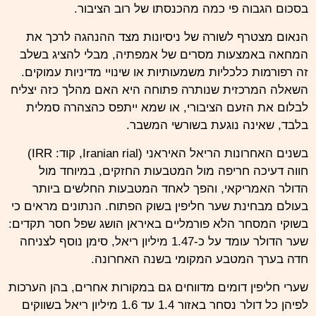
בסכום הגבוה פי כמה מהכנסתו של רוב הציבור.
הנאום מצטרף לשורה של ניסיונות מצד ההנהגה לרכך את
המחאה באמצעות מסרים של אמפתיה, מבלי להציג בשלב
זה רפורמות כלכליות משמעותיות או שינויי מדיניות עמוקים.
השאלה המרכזית שנותרה פתוחה היא האם מהלך כזה יצליח
לבלום את הזעם הציבורי, או שמא ייתפס כהצהרה סמלית
בלבד, שאינה נוגעת בשורשי המשבר.
בשנים האחרונות הריאל האיראני (Iranian rial, קוד:
IRR
)
חווה דעיכה חריפה מול המטבעות החזקים, במיוחד מול
הדולר
האמריקאי, והפך לאחד המטבעות החלשים ביותר
בעולם מבחינת שער חליפין בשוק הפתוח. הנתונים מראים כי
בשוקי המסחר הלא פורמליים באיראן הושג שפל חסר תקדים:
שער הדולר עומד על כ-1.47 מיליון ריאל, סימן נוסף לצניחה
חדה בערך המטבע המקומי בשנה האחרונה.
שערי חליפין דומים מדווחים גם במקורות אחרים, בהן הערכות
לפיהן כל דולר נסחר באזור 1.4 עד 1.6 מיליון ריאל בשווקים