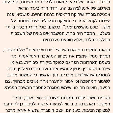
הדברים נאמרו על רקע מחאות כלכליות מתמשכות, המונעות
משילוב של אינפלציה גבוהה, ירידה חדה בערך הריאל,
אבטלה גוברת ושחיקה דרמטית ברמת החיים. פזשכיאן פנה
ישירות לקהל ואמר כי המצוקה הכלכלית אינה פוסחת על
איש, ״כולנו מרגישים זאת״, כלשונו, כולל הדרג הבכיר ביותר
בשלטון. המסר היה ברור, המשבר אינו בעיה של השכבות
החלשות בלבד, אלא תופעה מערכתית.
הנאום התקיים במסגרת אירועי ״יום העצמאות״ של המשטר,
תאריך סמלי שמציין את ניצחון המהפכה האסלאמית, אך
בשנים האחרונות הפך גם למוקד ביקורת ציבורית. בנאומו
שילב הנשיא בין ניסיון להרגיע את הזעם החברתי לבין חזרה
למסרים אידאולוגיים מוכרים, תוך הדגשה כי המשטר מחויב
לשימור המהפכה וכי אסור “להיגרר אחרי אויבים מבחוץ”. גם
הפעם, האיום החיצוני שימש מסגרת להסבר המשבר הפנימי.
חשיפת השכר עוררה תגובות מעורבות. מצד אחד, תומכי
המשטר ראו בדברים ביטוי לצניעות אישית ולניסיון כן להתחבר
למצוקת הציבור. בעיניהם, עצם העובדה שנשיא איראן מדבר