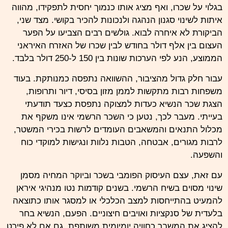
בגלוי על שכרו, ואף מציג אותו כנמוך יחסית לתפקידו, מהווה
איתות לשינוי סגנון הנהגה ולנכונות להכיר בקושי. מצד שני,
הביקורת לא איחרה לבוא. גולשים רבים הצביעו על הפער
העצום בין אלף דולר בחודש לבין שכרו של האזרח
האיראני
הממוצע, הנע לפי הערכות שונות בין 150 ל-250 דולר בלבד.
עבור חלק גדול מהציבור, ההשוואה נתפסה כמנותקת. בעוד
משפחות רבות מתקשות לממן מזון בסיסי, דיור ותרופות,
הצגת שכר הנשיא כעדות למצוקה נתפסת כצעד תודעתי
בעייתי. מעבר לכך, נטען כי השכר הרשמי אינו משקף את
מכלול התנאים והמשאבים העומדים לרשות בכירי המשטר,
לרבות מגורים, אבטחה, הטבות נלוות ונגישות למוקדי כוח
והשפעה.
עם זאת, עצם העיסוק הפומבי בשכר וביוקר
המחיה
מסמן
שינוי מסוים בשיח הרשמי. בשנים קודמות נטו מנהיגי איראן
להמעיט בהתייחסות למצב הכלכלי או למסגר אותו כתוצאה
בלעדית של סנקציות ואויבים חיצוניים. הפעם, הנשיא בחר
להציג את המשבר כחוויה יומיומית משותפת, גם אם לא פירט