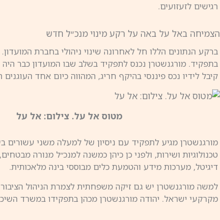
רגישים לזעזועים.
הצמיחה באל על באה על רקע מינוי מנכ״ל חדש
ברקע הנתונים הללו חל לאחרונה שינוי ניהולי בחברת המועדון. 
בתפקיד. מורגנשטרן נכנס לתפקיד בשלב שבו המועדון כבר היה 
קיבל לידיו נכס פיננסי בהיקף חריג, המהווה כיום אחד העוגנים 
מטוס אל על. צילום: אל על
מורגנשטרן מגיע לתפקיד עם ניסיון של למעלה משני עשורים בעו
טכנולוגיות ושירות, ולפני כן כיהן כמשנה למנכ״ל מנורה מבטחי
דיגיטל, מערכות מידע והטמעת כלים מבוססי בינה מלאכותית.
למשה מורגנשטרן יש גם זיקה משפחתית לצמרת הניהול הציבורי.
מקרקעי ישראל. יהודה מורגנשטרן מכהן בתפקידו במשרד השיכון מאז 2022 ונחשב לאחד מבכירי הדרג המקצו