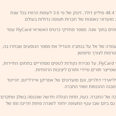
הנתונים הכספיים ממחישים את עוצמת המודל. בתשעת החודשים הראשונים של 2025 הציג מועדון הנוסע המתמיד רווח נקי של 48.4 מיליון דולר, זינוק של פי 3.6 לעומת הרווח בכל שנת
גם בסיס הלקוחות ממשיך להתרחב. נכון לסוף הרבעון השלישי של 2025 מונה המועדון כ־3.47 מיליון חברים, עלייה של כ־10 אחוזים בתוך שנה. מספר מחזיקי כרטיס האשראי FlyCard עמד
מדה של אל על בנתב״ג והגדיל את מספר הנוסעים שבחרו בה,
טרפות לצורך מימושן.
מבחינה עסקית, מועדון הנוסע המתמיד נשען על מספר מנועי הכנסה. לצד צבירת נקודות בטיסות, הוא מבוסס על כרטיס האשראי FlyCard, על מכירת נקודות לגופים מסחריים בתחום התיירות,
יצר תזרים מיידי ותורם ליציבות הרווחיות.
סיים עצמאיים. שווי מועדון SkyMiles של דלתא נאמד בעשרות מיליארדי דולרים, וגם מועדונים של אמריקן איירליינס, יונייטד
בנה ההכנסות ושווי החברה.
ליבה של החברה. כעת, תחת הנהלה חדשה שנכנסה בשלב מתקדם
גם ביום שבו ענף התעופה יחזור לשגרה פחות חריגה מזו של