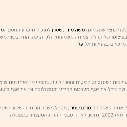
לפני כחצי שנה מונה
משה מורגנשטרן
למנכ״ל מועדון הנוסע
המת
בעיצומו של תהליך צמיחה משמעותי, ולכן הזינוק החד בשווי מש
המרכזיים בפעילות אל
על
.
למות הפיננסים, הביטוח והטכנולוגיה. בתפקידיו האחרונים שי
ם, שם ניהל את אגף מערכות המידע והטכנולוגיה וכן את אגף ביט
 אחיו הוא יהודה
מורגנשטרן
, מנכ״ל משרד הבינוי והשיכון, שש
עי בממשלה.