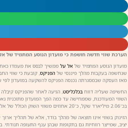
הערכת שווי חדשה חושפת כי מועדון הנוסע המתמיד של אל על זינק ל־2.7 מיליארד שקל. המועדון מנוהל כיום בידי המנכ״ל משה מור
מועדון הנוסע המתמיד של
אל על
ממשיך לבסס את מעמדו כאחד ה
שנחשפה בעקבות מהלך פיננסי של
הפניקס
מאז העסקה שבמסגרתה נכנסה הפניקס להשקעה במועדון לפי שווי של כ־1.3 מי
החשיפה שעליה דווח
בכלכליסט
, הגיעה לאחר שהפניקס קיבלה א
בכ־2.06 מיליארד שקל, כ־20 אחוזים משווי השוק הכולל של אל על, הנסחרת סביב 10 מיליארד שקל.
הזינוק בשווי אינו תוצאה של מהלך בודד, אלא של תהליך ארוך 
יציב, שמייצר רווחיות גם בתקופות שבהן ענף התעופה תנודתי. 