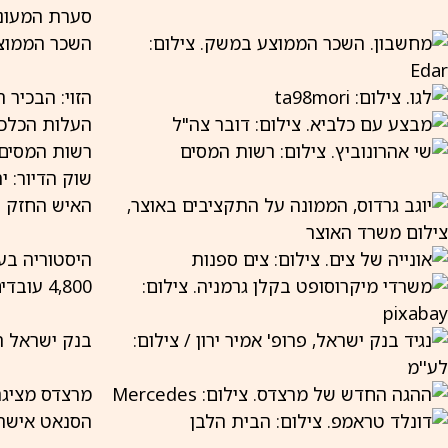
סערת המעונו
השכר הממוצע
הזוי: הבכיר 
העלות הכלכלית 
רשות המסים
שוק הדיור: ירידה חדה של 32% 
האיש החזק ב
היסטוריה בענף הס
4,800 עובדים הביתה: החטיבה במיקרוסופט שמאבדת חמישית מכוח האדם
בנק ישראל הותיר את הריב
מרצדס מציגה
הסנאט אישר 