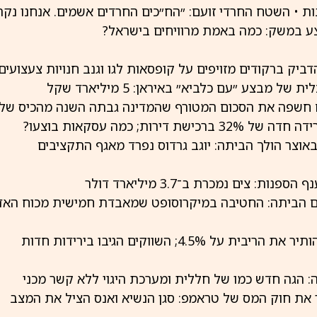
ת • השטח החרדי זועם: ״הח״כים החרדים אשמים. אנחנו נקר
 במשק: כמה באמת מרוויחים בישראל?
הדביק ברקודים מזויפים על קופסאות לגו וגנב חנויות צעצועים
של מבצע ״עם כלביא״ באיראן: 5 מיליארד שקל
 חשפה את הסכום המטורף שהמדינה גבתה השנה מהכיס שלנ
ברכישת דירות; כמה עסקאות בוצעו?
אוצר הולך הביתה: יוגב גרדוס נפרד מאגף התקציבים
פנות: צים נמכרת ב־3.7 מיליארד דולר
ית על 4.5%; השווקים הגיבו בירידות חדות
: הגה חדש כמו של חללית ומערכת היגוי ללא קשר מכני
את חוק המס של טראמפ: סגן הנשיא ואנס הציל את המצב