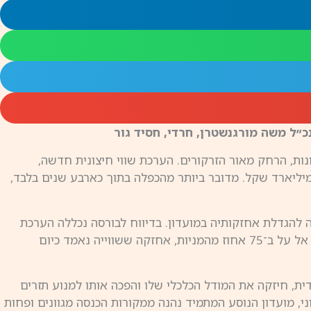
ת, הרחק מאור הזרקורים. הערכת שווי חיצונית חדשה,
ובעת כי שווי החברה שמפעילה את מועדון הנוסע המתמיד עומד כיום על כ־2.74 מיליארד שקל. מדובר ביותר מהכפלה בתוך כארבע שנים בלבד,
ה להגדלת אחזקותיה במועדון. בדיווח לבורסה נכללה הערכת
השווי המעודכנת, שממחישה עד כמה הפך המועדון מתוכנית נאמנות שיווקית לנכס פיננסי עצמאי. לאחר מימוש האופציה תחזיק אל על ב־75 אחוז מהמניות, אחזקה ששווייה נאמד כיום
ת, חיזקה את המודל הכלכלי שלו והפכה אותו למנוע תזרים
וני, מועדון הנוסע המתמיד נהנה ממקורות הכנסה מגוונים ופחות