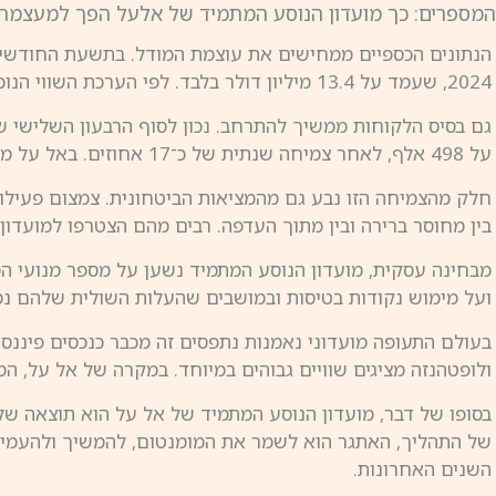
המספרים: כך מועדון הנוסע המתמיד של אלעל הפך למעצמה
2024, שעמד על 13.4 מיליון דולר בלבד. לפי הערכת השווי הנוכחית, החברה פועלת במכפיל רווח של כ־14, רמה המקובלת בקרב מועדוני נאמנות של חברות תעופה גדולות בעולם.
על 498 אלף, לאחר צמיחה שנתית של כ־17 אחוזים. באל על מעריכים כי עד שנת 2030 יגיע מספר החברים לכ־4.2 מיליון.
חלק מהצמיחה הזו נבע גם מהמציאות הביטחונית. צמצום פעילו
בין מחוסר ברירה ובין מתוך העדפה. רבים מהם הצטרפו למועדון,
ועל מימוש נקודות בטיסות ובמושבים שהעלות השולית שלהם נמוכ
ולופטהנזה מציגים שוויים גבוהים במיוחד. במקרה של אל על, 
בסופו של דבר, מועדון הנוסע המתמיד של אל על הוא תוצאה 
של התהליך, האתגר הוא לשמר את המומנטום, להמשיך ולהעמיק א
השנים האחרונות.