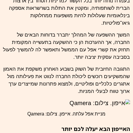
בעמדה נוחה יותר בכל הקשור למדיניות הסחר בין ארצות
הברית לשותפותיה, ומקטין את התלות בשרשראות אספקה
בינלאומיות שעלולות להיות מושפעות ממחלוקות
גיאו־פוליטיות.
המשך ההשפעה של המהלך יתברר בדוחות הבאים של
החברה, אך ההערכות הן כי ההשקעה בתעשייה המקומית
תחזק את קשרי אפל עם הממשל ותאפשר לה להמשיך לפעול
בסביבה עסקית יציבה יותר.
התגובה החיובית של השוק בשבוע האחרון משקפת את האמון
שהמשקיעים רוכשים ליכולת החברה לנווט את פעילותה מול
אתגרים כלכליים ופוליטיים, ולמצוא פתרונות שמייצרים ערך
ארוך טווח לבעלי המניות.
מניית אפל עלתה. אייפון. צילום: Qamera
האייפון הבא יעלה לכם יותר