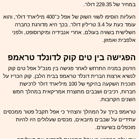
במחיר של 229.35 דולר.
העליות הוסיפו לשווי השוק של
אפל
כ־400 מיליארד דולר, והוא
עומד כעת על 3.4 טריליון דולר. בכך היא מדורגת כחברה
השלישית בשוויה בעולם, אחרי אנבידיה ומיקרוסופט, ולפני
אלפבית ואמזון.
הפגישה בין טים קוק לדונלד טראמפ
הזינוק במניה התרחש לאחר פגישה בין מנכ"ל
אפל
טים קוק
לנשיא ארצות הברית
דונלד טראמפ
בבית הלבן. קוק הכריז על
תוכנית השקעה בהיקף של 100 מיליארד דולר לרכישת
חברות, רכיבים ושבבים מתוצרת אמריקאית במהלך חמש
השנים הקרובות.
טראמפ
בירך על המהלך והצהיר כי אפל תקבל פטור ממכסים
עתידיים על שבבים מיובאים, מכסים שעלולים היו להיות
מוכפלים בשיעורם.