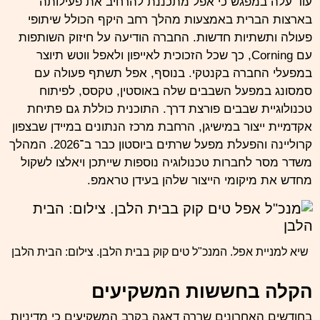
עוד עלה במפגש כי אפל מתכננת להרחיב את פעילותה
בארצות הברית באמצעות מהלך רחב היקף הכולל שיתופי
פעולה ותשתיות חדשות. החברה הודיעה על חיזוק השותפות
עם Corning, כך שכל הזכוכית לאייפון ולאפל ווטש תיוצר
במפעלי החברה בקנטקי. בנוסף, אפל תשתף פעולה עם
סמסונג
במפעל השבבים שלה באוסטין, טקסס, לפיתוח
טכנולוגיית שבבים פורצת דרך. התוכנית כוללת גם פתיחת
אקדמיית ייצור במישיגן, הרחבת מרכז הנתונים במיידן שבצפון
קרוליינה והפעלת מפעל שרתים ביוסטון כבר ב־2026. המהלך
משדר מסר לחברות טכנולוגיה נוספות שייתכן ויאלצו לשקול
מחדש את מיקומי הייצור שלהן בעידן טראמפ.
שיא למניית אפל. המנכ"ל טים קוק בבית הלבן. צילום: הבית הלבן
הקלה בחששות המשקיעים
בחודשים האחרונים שררה דאגה בקרב המשקיעים כי מדיניות