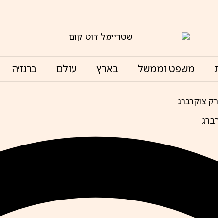
משפט וממשל
בארץ
עולם
ברנז׳ה
ק צוקרברג
ברג