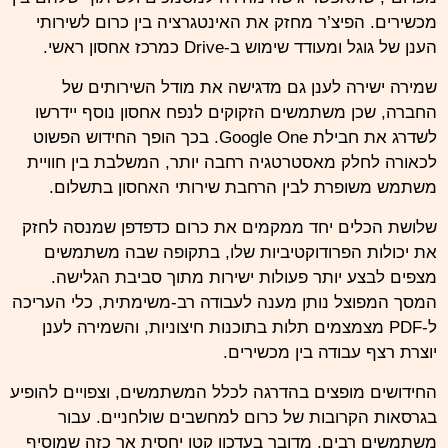
מכשירים. הפיצ’ר מחזק את האינטגרציה בין כרום לשירותי
הענן של גוגל ומעודד שימוש ב-Drive כמרכז אחסון ראשי.
שמירה ישירה לענן גם מדגישה את מודל השירותים של
החברה, שכן משתמשים הזקוקים לנפח אחסון נוסף יידרשו
לשדרג את חבילת Google One. בכך הופך החידוש הפשוט
לכאורה לחלק מאסטרטגיה רחבה יותר, המשלבת בין חוויית
משתמש משופרת לבין הרחבת שירותי האחסון בתשלום.
שלושת הכלים יחד ממקמים את כרום כדפדפן שמנסה לחזק
את יכולות הפרודוקטיביות שלו, בתקופה שבה משתמשים
מצפים לבצע יותר פעולות ישירות מתוך סביבת הגלישה.
המסך המפוצל נותן מענה לעבודה רב-משימתית, כלי העריכה
ל-PDF מצמצמים תלות בתוכנות חיצוניות, והשמירה לענן
יוצרת רצף עבודה בין מכשירים.
החידושים מופצים בהדרגה לכלל המשתמשים, וצפויים להופיע
בגרסאות הקרובות של כרום
למחשבים
שולחניים. עבור
משתמשים רבים, מדובר בעדכון קטן יחסית אך כזה שמוסיף