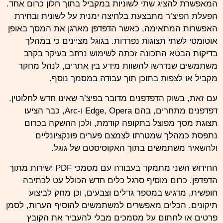
המאפשרת להציג שתי לשוניות במקביל בתוך חלון
כרום
אחד.
הפעלת הפיצ’ר מתבצעת בלחיצה ימנית על לשונית ובחירת
האפשרות המתאימה, כאשר הדפדפן מארגן את המסך באופן
אוטומטי לשתי תצוגות נפרדות. בגוגל מציינים כי במהלך
בדיקות הבטא התכונה זכתה לשימוש נרחב בעיקר בקרב
משתמשים שנדרשו להשוות מידע בין אתרים, לנהל מחקר
מקביל או לצפות בתוכן תוך עבודה במסמך נוסף.
עם זאת, בשוק
הדפדפנים
מדובר בפיצ’ר שאינו חדש לחלוטין.
דפדפנים מתחרים, בהם Edge, Opera ו-Arc, כבר הציעו
תצוגת מסך מפוצל בתקופה קודמת, ולכן ההשקה בכרום
נתפסת כמהלך שמטרתו לצמצם פערים פונקציונליים
ולהשאיר משתמשים בתוך האקוסיסטם של גוגל.
החידוש השני מתמקד בעבודה עם מסמכי PDF ישירות מתוך
הדפדפן. כרום מוסיף סרגל כלים חדש הכולל עט לכתיבה
חופשית, מדגיש במספר גדלים וצבעים, וכן מחק לביצוע
תיקונים. הכלים מאפשרים למשתמשים להוסיף הערות, לסמן
פרטים או לחתום על מסמכים מבלי להעביר את הקובץ