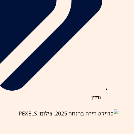
נדל״ן