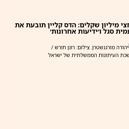
צי מיליון שקלים: הדס קליין תובעת את
מית סגל ו׳ידיעות אחרונות׳