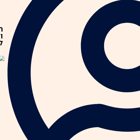
ת
ו
ל