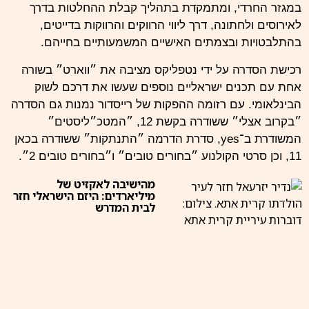
במגזר החרדי, ומתמקדת בתהליך קבלת ההחלטות בדרך
לאירוסים ולחתונה, דרך ליווי הרווקים והרווקות בדייטים,
בהתלבטויות ובצמתים האישיים המשמעותיים בחייהם.
רכישת הסדרה על ידי
נטפליקס
מציבה את ״ווארט״ בשורה
אחת עם תכנים ישראליים נוספים שעשו את דרכם לשוק
הבינלאומי. עם רזומה ההפקות של רייסדור נמנות גם הסדרה
״בקרוב אצלי״ ששודרה בקשת 12, ״המטכ״ליסטים״
המשודרת ב־yes, סדרת הדרמה ״התנתקות״ ששודרה בכאן
11, וכן סרטי הקולנוע ״בחורים טובים״ ו״בחורים טובים 2״.
מהישיבה לאקזיט של
מיליארדים: היזם הישראלי חזר
לבית המדרש