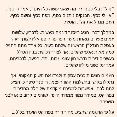
״נדל״ן בלי כסף, זה מה שאני עושה כל היום״, אמר
רייסנר
.
״אין לי כסף. הבנקים נותנים כסף, מפה כסף ומשם כסף.
היזם מנהל את זה״, הוסיף.
במהלך דבריו הציג
רייסנר
דוגמה מעשית. לדבריו, שלושה
יזמים צעירים מאחת מערי הפריפריה פנו אליו לצורך ייעוץ
בעסקת הנדל״ן הראשונה שלהם בעיר. כל אחד מהם החזיק
כמה מאות אלפי שקלים, אך לצורך רכישת בניין הכולל
כעשרים דירות נדרש הון עצמי גבוה יותר. הפער, לדבריהם,
עמד על כשני מיליון שקלים.
היזמים הציגו תוכנית עסקית ולמדו את השוק המקומי, אך
נתקלו בקושי בהשלמת ההון העצמי.
רייסנר
סיפר כי הציע
להם לבחון אפשרות למכירה מוקדמת של חלק מהדירות
בפרויקט, במחיר נמוך ממחיר היעד, לגורמים קרובים או לבני
משפחה.
על פי הדוגמה שהציג, מחיר דירה בפרויקט הוערך בכ־1.8