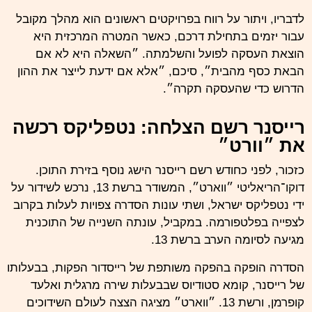
לדבריו
, ויתור על רווח בפרויקטים ראשונים הוא מהלך מקובל
עבור יזמים בתחילת דרכם, כאשר המטרה המרכזית היא
הוצאת העסקה לפועל והשלמתה. ״השאלה היא לא אם
הבאת
כסף
מהבית״, סיכם, ״אלא אם ידעת לייצר את ההון
הדרוש כדי שהעסקה תקרה״.
רייסנר רשם הצלחה: נטפליקס רכשה
את ״וורט״
כזכור, לפני כחודש רשם רייסנר הישג נוסף בזירת התוכן.
דוקו־הריאליטי ״ווארט״, המשודר ברשת 13, נרכש לשידור על
ידי נטפליקס ישראל, ושתי עונות הסדרה צפויות לעלות בקרוב
לצפייה בפלטפורמה. במקביל, עונתה השנייה של התוכנית
מגיעה לסיומה הערב ברשת 13.
הסדרה הופקה בהפקה משותפת של רייסדור הפקות, בבעלותו
של רייסנר, קומא סטודיוס שבבעלות שירה מרגלית ואלעד
קופרמן, ורשת 13. ״ווארט״ מציגה הצצה לעולם השידוכים