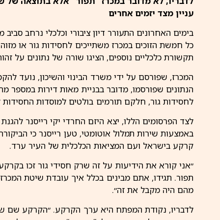
לדבריו, לא מדובר במכרז “תפור” אלא בתוצאה של שי
עניין מצד יזמים אחרים
בימים האחרונים התעורר דיון ציבורי וכלכלי נרחב סביב 
כל חמשת הזוכים במכרז משתייכים לחסידות
גור
או מזוהי
תקשורת כלכליים נוספים, הציגו שורה של נתונים על זהו
המכרז, שפורסם על ידי משרד הבינוי
והשיכון
, נועד להקמ
הנתונים שפורסמו, מדובר בבניית מאות
דירות
במספר מתחמ
לחסידות גור, חלקם תורמים בולטים למוסדות החסידות ל
לצד הפרסומים הללו, יצא היזם החרדי יקי
רייסנר
להגנת ח
באמצעות שירות תמלול אוטומטי, טען רייסנר כי הביקו
קרקע בישראל ועם המציאות הכלכלית של העיר ערד.
״אני קורא את הידיעות על זה שרק חסידי גור זכו בקרקע 
תפור. תגידו, אתם מבינים בכלל איך עובדת שיטת
המכרזי
מהם היה מקבל את זה״.
לדבריו, נקודת המפתח היא ערך הקרקע. ״הקרקע שם שוו