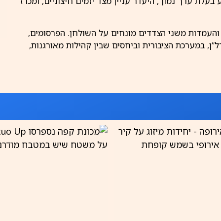
בעלת ערך נמוך, היעדר עניין מצד יזמים חיצוניים, ומכרז
 והעמדות משני הצדדים מונחים על השולחן. הפרסומים,
”ן, במערכת הציבורית וביחסים שבין קהילות מאורגנות,