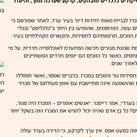
קולים כלכליים מובהקים, קרקע שערכה נמוך, והיעדר
מכרז לבניית מאות יחידות דיור בעיר ערד, לאחר שפורסם כי
ם עמה. הפרסומים, שהופיעו בין היתר ב“
כלכליסט
” ובכלי
ת הזוכים, תרומותיהם לחסידות, והקשרים הקהילתיים בעיר.
ת שכונת מגורים חדשה המיועדת לאוכלוסייה חרדית. על פי
ים, כאשר כל הזוכים הם יזמים חרדים המשתייכים
אורך שנים.
סידות גור והזוכים במכרז. בדברים שמסר, ואשר תומללו
רת שהושמעה אינה מתיישבת עם אופן פעולתם של מכרזי
בערד״, אמר רייסנר. ״אנשים אומרים – המכרז היה סגור,
ם
? כל בן אדם שהיה יכול להגיש את המכרז הזה בשקל יותר
ה כמעט אפס. אין ערך לקרקע, כי הדירה בערד עולה