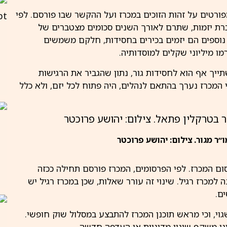
פורטים על זהות הזוכים במכרז ועל ההקשר שבו פורסם. לפי
ברת יזמות, שתרם לאורך השנים סכומים מצטברים של
 נוספים הם יזמים בכירים בחסידות, חלקם משמשים
 מיליוני שקלים למוסדותיה.
תייך אף הוא לחסידות גור, נתון שהגביר את הרגישות
י המכרז נערך בהתאם לנהלים, היה פתוח לכל יזם, ולא כלל
ר מגור. צילום: יהושע פרוכטר
ום המכרז. לפי הפרסומים, המכרז פורסם תחילה ככזה
מכרז רגיל. שינוי זה עורר שאלות, שכן במכרז רגיל יש
ם.
גוי, וכי מראש תוכנן המכרז להתבצע במסלול שוק חופשי.
ו משקף שינוי מדיניות או העדפה חדשה.