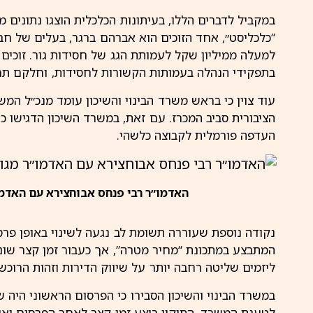
במקביל לדברים הללו, בעיתונות הכלכלית הוצגו נתונים מ
“כלכליסט״, אחד הזוכים הוא אברהם ברגר, בעלים של ח
למעלה ממיליון שקל לעמותת הגג של חסידות גור. זוכים
בתפקידי הנהלה בעמותות הקשורות לחסידות, וחלקם תרמו
עוד צוין כי בראש משרד הבינוי והשיכון עומד מנכ״ל המש
הציבורית סביב המכרז. עם זאת, במשרד השיכון הדגישו כ
העדפה פורמלית לקבוצה כלשהי.
האדמו״ר רבי פנחס אבוחצירא עם האדמו״
נקודה נוספת שעוררה תשומת לב נגעה לשינוי באופן פרס
המתבצע במתכונת “מחיר מטרה”, אך כעבור זמן קצר שונה ל
ליזמים שליטה רחבה יותר על שיווק הדירות וזהות הרוכשי
במשרד הבינוי והשיכון הסבירו כי הפרסום הראשוני היה ש
לטענת המשרד, התיקון בוצע זמן קצר לאחר הפרסום ואינ