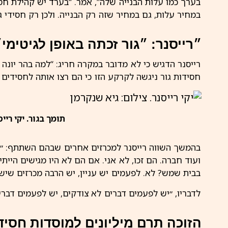
בערך כמו עלות הבנייה שלה”, אמר. “בערד יש קהילת חס
במחיר עלות, גם במחיר שזה רק הבנייה. ולכן רק חסידי גור
״רייסנר: ״גור זכתה באופן לגיטימי״
רייסנר הדגיש כי לא מדובר במקרה חריג: “למה בהר יונה ה
חסידות גור ניגשה לקרקע הזו כי הם רצו אותה לחסידים ש
תומך בגור. יקי רייס
בהמשך השווה רייסנר למכרזים אחרים שבהם השתתף: ״בפ
ועוד חברה. הם זכו, לא אני. אם הם לא היו מגישים הייתי
בבית שמש? לא. לפעמים יש עניין, יש הרבה מכרזים שי
לדבריו, ״יש לפעמים דברים לא צודקים, יש לפעמים דברי
הזוכה תרם מיליונים למוסדות חסידו