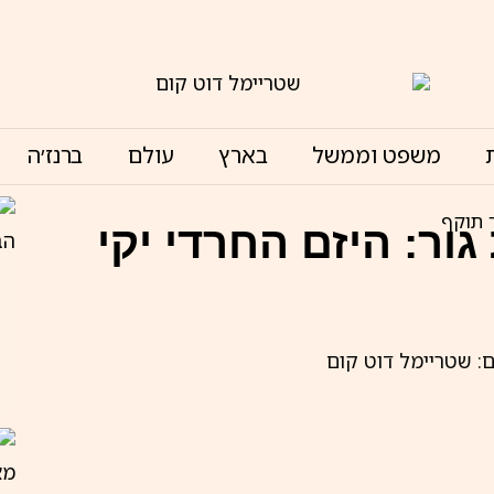
משפט וממשל
בארץ
עולם
ברנז׳ה
ר תוקף
ור: היזם החרדי יקי