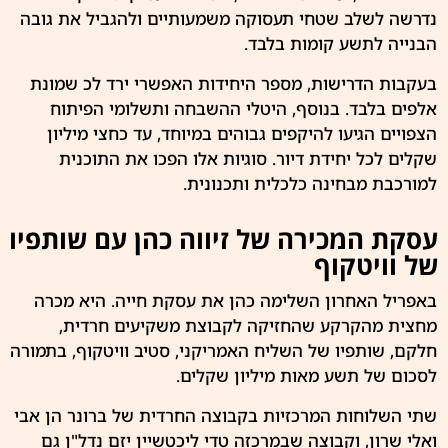
נדרשה לשלב שטחי תעסוקה משמעותיים ולהגביל את גובה
הבנייה לתשע קומות בלבד.
בעקבות הדרישות, מספר היחידות האפשרי ירד לכ שמונת
אלפים בלבד. בנוסף, היטלי ההשבחה ותשלומי הפיתוח
הצפויים הגיעו להיקפים גבוהים במיוחד, עד כחצי מיליון
שקלים לכל יחידת דיור. סוגיות אלו הפכו את התוכנית
למורכבת מבחינה כלכלית ותכנונית.
עסקת המכירה של זיווה כהן עם שותפיו
של וויטקוף
באפריל האחרון השלימה כהן את עסקת חייה. היא מכרה
מחצית מהקרקע שהחזיקה לקבוצת משקיעים חרדית,
חלקם, שותפיו של השליח האמריקני,
סטיב וויטקוף
, בתמורה
לסכום של תשע מאות מיליון שקלים.
שתי השלוחות המרכזיות בקבוצה החרדית של ברונר הן אבי
ואלי שרון, וקבוצה שבמרכזה טדי ליכטשיין יזם נדל"ן גם