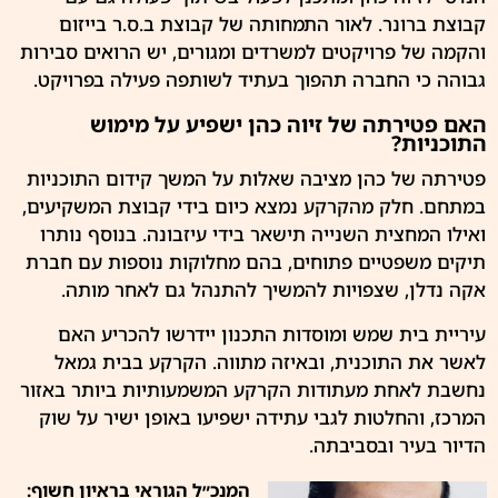
קבוצת ברונר. לאור התמחותה של קבוצת ב.ס.ר בייזום
והקמה של פרויקטים למשרדים ומגורים, יש הרואים סבירות
גבוהה כי החברה תהפוך בעתיד לשותפה פעילה בפרויקט.
האם פטירתה של זיוה כהן ישפיע על מימוש
התוכניות?
פטירתה של כהן מציבה שאלות על המשך קידום התוכניות
במתחם. חלק מהקרקע נמצא כיום בידי קבוצת המשקיעים,
ואילו המחצית השנייה תישאר בידי עיזבונה. בנוסף נותרו
תיקים משפטיים פתוחים, בהם מחלוקות נוספות עם חברת
אקה נדלן, שצפויות להמשיך להתנהל גם לאחר מותה.
עיריית בית שמש
ומוסדות התכנון יידרשו להכריע האם
לאשר את התוכנית, ובאיזה מתווה. הקרקע
בבית גמאל
נחשבת לאחת מעתודות הקרקע המשמעותיות ביותר באזור
המרכז, והחלטות לגבי עתידה ישפיעו באופן ישיר על שוק
הדיור בעיר ובסביבתה.
המנכ״ל הגוראי בראיון חשוף: