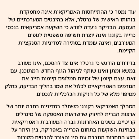
עוד נמסר כי ההתייחסות האמריקאית אינה מתמקדת
בזהותו האישית של
גרטלר
, אלא בהיבטים המערכתיים של
העסקה. הבדיקה נועדה לוודא כי השקעה אמריקאית בנכסי
כרייה בקונגו אינה יוצרת חשיפה משפטית לגופים
המעורבים, ואינה עומדת בסתירה למדיניות הסנקציות
הקיימת.
בדיווחים הודגש כי גרטלר אינו צד להסכם, אינו מעורב
במשא ומתן ואינו שותף לניהול הגוף החדש המתוכנן. עם
זאת, עצם קיומן של זכויות תמלוגים קיימות חייב את
הגורמים האמריקאיים לכלול את שמו בהליך הבדיקה, כחלק
ממיפוי מלא של כל הזיקות הכלכליות לנכסים.
המהלך האמריקאי בקונגו משתלב במדיניות רחבה יותר של
ארצות הברית לחיזוק שרשראות האספקה של מינרלים
קריטיים. בשנים האחרונות גברה המעורבות האמריקאית
בבחינת השקעות בתחום הכרייה באפריקה, בין היתר על
רקע התחרות הגוברת עם סין והצורך להבטיח מקורות