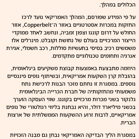
הכלולים במהלך.
על פי המידע
שפורסם
, המהלך האמריקאי נועד לרכז
החזקות במכרות אסטרטגיים באזור ה־Copperbelt, אזור
החולש על דרום קונגו וצפון זמביה, ונחשב לאחד ממוקדי
הייצור המרכזיים בעולם של נחושת וקובלט. מינרלים אלו
משמשים רכיב בסיסי בתעשיות סוללות, רכב חשמלי, אגירת
אנרגיה ותחומים טכנולוגיים מתקדמים.
היוזמה
מתבצעת באמצעות קבוצת משקיעים בינלאומית,
בהובלת קרן השקעות אמריקאית, ובשיתוף גופים פיננסיים
נוספים. במסגרת זו נחתם מזכר הבנות לרכישת נתח
משמעותי מהחזקותיה של חברת הכרייה הבינלאומית
גלנקור בשני מכרות מרכזיים
בקונגו
. שווי העסקה הוערך
בכשני מיליארד דולר, והיא נבחנת בליווי רגולטורי של גופים
אמריקאיים, לרבות זרוע ההשקעות הממשלתית של ארצות
הברית.
במסגרת הליך הבדיקה
האמריקאי
נבחן גם מבנה הזכויות