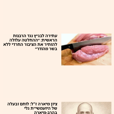
עתירה לבג״ץ נגד הרבנות
הראשית: ״ההחלטה עלולה
להותיר את הציבור החרדי ללא
בשר מהודר״
ציון מיארה ז"ל: לוחם ובעלה
של היועמשי״ת גלי
בהרב-מיארה