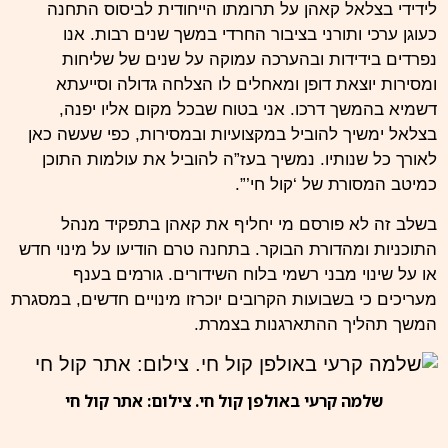
לידידי בצלאל קאהן על תרומתו הייחודית לביסוס התחנה
כעוגן ערכי ותורני בציבור החרדי במשך שנים רבות. אנו
נפרדים בידידות ובהערכה עמוקה על שנים של שליחות
ומסירות יוצאת דופן ומאחלים לו הצלחה גדולה וסייעתא
דשמיא בהמשך דרכו. אני בטוח שבכל מקום אליו יפנה,
בצלאל ימשיך להוביל במקצועיות ובמסירות, כפי שעשה כאן
לאורך כל שנותיו. נמשיך בעז”ה להוביל את עולמות התוכן
כמיטב המסורת של ‘קול חי’”.
בשלב זה לא פורסם מי יחליף את קאהן בתפקיד מנהל
התוכניות ומהדורת הבוקר. בתחנה טרם הודיעו על מינוי חדש
או על שינוי מבני רשמי בלוח השידורים. גורמים בענף
מעריכים כי בשבועות הקרובים יוכרזו מינויים חדשים, במסגרת
המשך תהליך ההתארגנות בצמרת.
שלמה קרעי באולפן קול חי. צילום: אתר קול חי