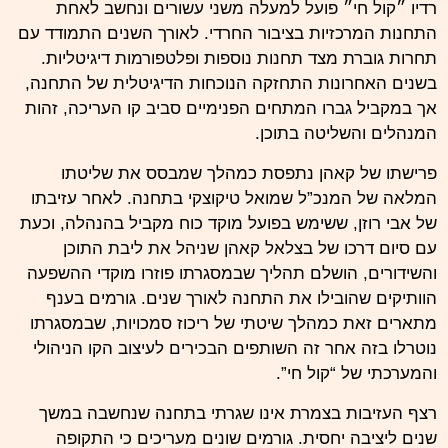
רדיו ״קול חי״ פועל למעלה משני עשורים ונחשב לאחת
התחנות המרכזיות בציבור החרדי. לאורך השנים התמודד עם
תחרות גוברת מצד תחנות נוספות ופלטפורמות דיגיטליות.
בשנים האחרונות התחזקה הנוכחות הדיגיטלית של התחנה,
אך במקביל גברו המתחים הפנימיים סביב קו העריכה, זהות
המנהלים והשליטה בתוכן.
פרישתו של קאהן נתפסת כמהלך שמבסס את שליטתו
המלאה של המנכ”ל שמואל טיקוצקי בתחנה. לאחר עזיבתו
של אבי רוזן, ששימש בפועל מוקד כוח מקביל בהנהלה, וכעת
עם סיום דרכו של בצלאל קאהן שניהל את ליבת התוכן
והשידורים, הושלם תהליך שבמסגרתו פוזרו מוקדי ההשפעה
הוותיקים שהובילו את התחנה לאורך שנים. גורמים בענף
מתארים זאת כמהלך שיטתי של ריכוז סמכויות, שבמסגרתו
נוטרלו בזה אחר זה השותפים הבכירים לעיצוב הקו הניהולי
והמערכתי של “קול חי”.
רצף העזיבות בצמרת אינו שגרתי בתחנה שנחשבה במשך
שנים ליציבה יחסית. גורמים שונים מעריכים כי התקופה