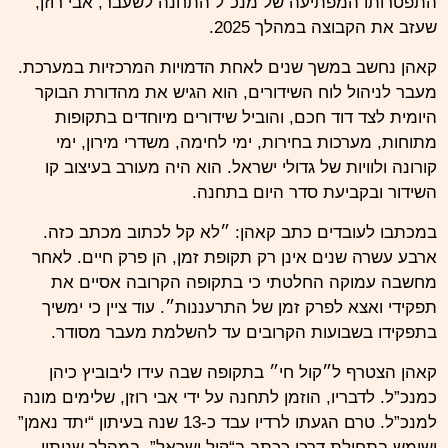
התפטרותו המפתיעה של מנכ”ל התחנה לשעבר, אבי
רוזן
,
שעזב את הקבוצה במהלך 2025.
קאהן נחשב במשך שנים לאחת הדמויות המרכזיות במערכת.
מעבר לניהול לוח השידורים, הוא הגיש את מהדורת הבוקר
היומית לצד דוד חכם, והוביל שידורים מיוחדים בתקופות
מתוחות, מערכות בחירות, ימי לחימה, משדרי מירון, ימי
קורונה ולוויות של גדולי ישראל. הוא היה מעורב בעיצוב קו
השידור ובקביעת סדר היום בתחנה.
במכתבו לעובדים כתב
קאהן
: ״לא קל לכתוב מכתב כזה.
ארבע עשרה שנים אינן רק תקופת זמן, הן פרק חיים. לאחר
מחשבה עמוקה החלטתי כי בתקופה הקרובה אסיים את
תפקידי ואצא לפרק זמן של התרעננות״. עוד ציין כי ימשיך
בתפקידו בשבועות הקרובים עד להשלמת מעבר מסודר.
קאהן הצטרף ל״קול
חי
״ בתקופה שבה עידו ליבוביץ כיהן
כמנכ”ל. לדבריו, הוזמן לתחנה על ידי אבי
רוזן
, שלימים מונה
למנכ”ל. טרם הגעתו לרדיו עבד כ-13 שנה בעיתון “יתד נאמן”
ושימש בתחילת דרכו ככתב ב“קול ישראל”. במהלך שנותיו