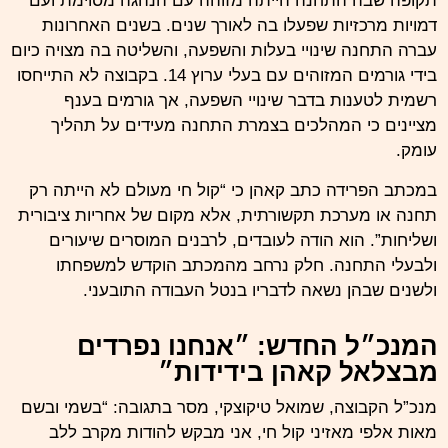
תקופה שבה התחנה הייתה מזוהה עם הנהגה מסוימת ועם
דמויות מרכזיות שפעלו בה לאורך שנים. בשנים האחרונות
עברה התחנה שינויי בעלות והשפעה, והשליטה בה מצויה כיום
בידי גורמים המזוהים עם בעלי ערוץ
14
. בקבוצה לא התייחסו
רשמית לטענות בדבר שינויי השפעה, אך גורמים בענף
מציינים כי המהלכים בצמרת התחנה מעידים על תהליך
עומק.
במכתב הפרידה כתב קאהן כי “
קול
חי מעולם לא הייתה רק
תחנה או מערכת תקשורתית, אלא מקום של אחריות ציבורית
ושליחות”. הוא הודה לעובדים, לרבנים המוסרים שיעורים
ולבעלי התחנה. חלק נרחב מהמכתב הוקדש למשפחתו
ולשנים שבהן נשאה לדבריו בנטל העבודה התובעני.
המנכ״ל החדש: ״אנחנו נפרדים
מבצלאל קאהן בידידות״
מנכ”ל הקבוצה, שמואל טיקוצקי, מסר בתגובה: “בשמי ובשם
מאות אלפי מאזיני קול חי, אני מבקש להודות מקרב ללב