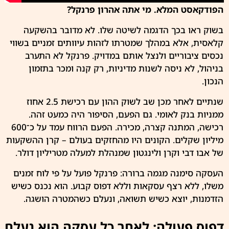
הפודקאסט המלא. מי אתה אהרון פרנקל?
בשוק ראו בכך הדגמה לשיטה שלו. לא מדובר בהשקעה
קלאסית, אלא במהלך שמטרתו לזהות עיוותים זמניים בשווי
נכסים ציבוריים ולנצל אותם במדויק. פרנקל לא התערב
בניהול, לא ניסה לשנות מדיניות, רק קנה ומכר בתזמון
הנכון.
שנתיים לאחר מכן שב לשוק ההון עם רכישת 2.5 אחוז
ממניות בנק לאומי. גם הפעם, הסיפור היה כמעט זהה.
רכישה, המתנה קצרה, מכירה. הפעם הרווח עמד על כ־600
מיליון שקלים. הקונים היו מהחזקים בעולם – קרן ההשקעות
של אבו דבי וקרן ולינגטון שמנהלת למעלה מטריליון דולר.
העסקה סימנה מגמה ברורה: פרנקל פועל על פי לוח זמנים
משלו, ללא רצף עסקאות וללא דפוס קבוע. הוא נכנס כשיש
הזדמנות, יוצא כשיש תשואה, ונעלם כשהמטרה הושגה.
דפוס פעולה: לאחר כל עסקה הוא נעלם