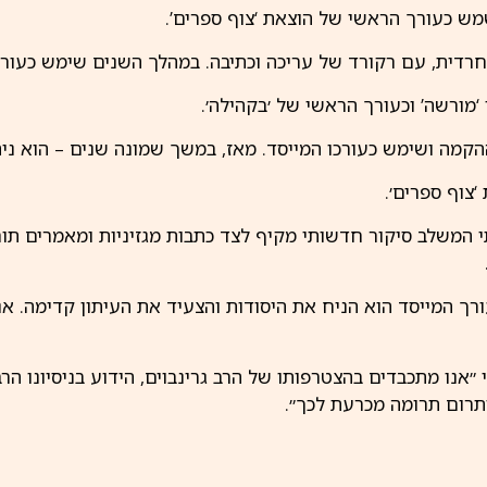
מש כעורך הראשי של הוצאת ‘צוף ספרים’.
דית, עם רקורד של עריכה וכתיבה. במהלך השנים שימש כעורך ב
מורשה’ וכעורך הראשי של ׳בקהילה׳.
צוף ספרים׳.
ותי המשלב סיקור חדשותי מקיף לצד כתבות מגזיניות ומאמרים תו
כעורך המייסד הוא הניח את היסודות והצעיד את העיתון קדימה. א
 ״אנו מתכבדים בהצטרפותו של הרב גרינבוים, הידוע בניסיונו הרב 
יתרום תרומה מכרעת לכך״.