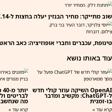
שוב מתייקר: מחיר הבנזין יעלה בחצות ל-7.14 ש״ח לליטר
טינופת, עכברים וחברי אופוזיציה: כאב הראש 
עוד באותו נושא
OpenAI השיקה עוזר קולי חדש
יו
ל-ChatGPT: מקשיב ומדבר
לבריטים ול
בו-זמנית
מה שנחשב 
קרא עוד »
קרא עוד »