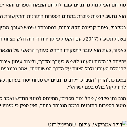
מתחום העיתונות גרינבוים עובר לתחום הוצאת הספרים והוא יש
הוא נחשב לדמות מוכרת בתחום הספרות התורנית והתקשורת החר
במקביל, פיתח קריירה תקשורתית, במסגרתה שימש כעורך מגזין ‘
בשנת תשע”ז (2017), עם הקמת עיתון ׳הדרך׳ היה חלק מצוות ההקמה ושימש כעורכו המייסד. מאז, במשך שמונה שנים – הוא ניהל והוביל את העיתון.
כאמור, כעת הוא עובר לתפקידו החדש כעורך הראשי של הוצאת ‘
״הייתה לי הזכות והעונג לשמש כעורך ‘הדרך’, וליצור עיתון איכ
להנהלת העיתון ולכל הצוות על הדרך המשותפת״, אמר גרינבוים.
במערכת ‘הדרך’ הגיבו כי ״לרב גרינבוים יש מניות יסוד בעיתון, 
להוות קול בולט בעם ישראל״.
הרב נתן פלדמן, מו״ל ‘צוף ספרים’, התייחס למינוי החדש ואמר כי
מיטב הספרות התורנית ברמה הגבוהה ביותר, ואין ספק כי מינויו 