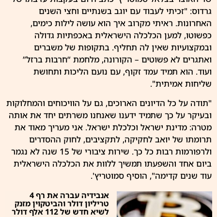
גרדוס: "זכיתי לעבוד עם יוגב בשנתיים וחצי השנים
האחרונות. ראיתי מקרוב איך הוא עושה לילות כימים,
כפשוטו, למען הכלכלה הישראלית באכפתיות גדולה
ובמקצועיות שאין לה תחליף. בתקופות של משברים
ואתגרים לא פשוטים – הקורונה, מלחמת “חרבות ברזל”
ועוד. הוא תמיד עמד זקוף, עם נועם הליכות ותחושת
שליחות אמיתית".
"תודה על כל הדיונים הארוכים, גם על הוויכוחים והמחלוקות
ובעיקר על כך שתמיד ידענו שאנחנו משרתים יחד את אותה
מטרה: מדינת ישראל וכלכלת ישראל. אני מעריך מאוד את
תרומתו של יואב לחקיקה, לתקציבים, לחוק ההסדרים
ולרפורמות רבות כל כך. שירות ציבורי של 15 שנה לא נגמר
ביום אחד והשפעתו תמשיך ללוות את הכלכלה הישראלית
עוד שנים קדימה", הוסיף סמוטריץ'.
אנבידיה עברה את רף 4
טריליון דולר והביטקוין מזנק
לשיא חדש של 112 אלף דולר