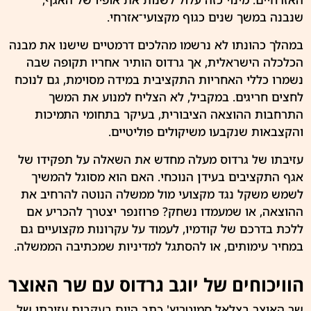
שנבנה במשך שנים כגוף מקצועי־אזרחי.
במהלך כהונתו לא נרשמו מהלכים דרמטיים שישנו את מבנה
הכלכלה הישראלית, אך גרדוס הותיר אחריו תקופה שבה
נשמרו כללי האחריות התקציבית במידה מסוימת, גם לנוכח
לחצים חריגים. במקביל, לא הצליח למנוע את המשך
התרחבות ההוצאה הציבורית, בעיקר בתחומי התמיכות
והקצבאות שנקבעו משיקולים פוליטיים.
עזיבתו של גרדוס מעלה מחדש את השאלה על תפקידו של
אגף התקציבים בעידן הנוכחי. האם הוא מסוגל להמשיך
לשמש משקל נגד מקצועי מול ממשלה הנוטה להרחיב את
ההוצאה, או שמעמדו נשחק? פרוזנפר יצטרך להכריע אם
ללכת בדרכם של קודמיו, לעמוד על עקרונות מקצועיים גם
במחיר עימותים, או להסתגל למדיניות שמכתיבה הממשלה.
הוויכוחים של יוגב גרדוס עם שר האוצר
שר האוצר
בצלאל סמוטריץ'
כתב היום בעקבות עזיבתו של