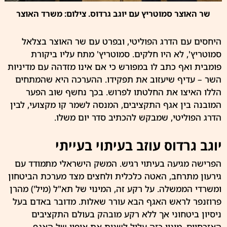
שר האוצר סמוטריץ עם יוגב גרדוס. צילום: משרד האוצר
היחסים עם הדרג הפוליטי, ובפרט עם שר האוצר
בצלאל
סמוטריץ'
, לא היו חלקים. סמוטריץ' מתח עליו ביקורת
פומבית ואף כתב לו במפורש כי אם אינו מזדהה עם מדיניות
השר – עדיף שיעזוב את תפקידו. ההערכה היא שהמתחים
הללו האיצו את החלטתו לפרוש. בכך נחשף שוב הפער
המובנה בין אגף התקציבים, המנסה לשמר קו מקצועי, לבין
הדרג הפוליטי, שמבקש להכתיב סדר יום משלו.
יוגב גרדוס עוזב בעיתוי בעייתי
הפרישה מגיעה בעיתוי רגיש. המשק הישראלי מתמודד עם
גירעון מתרחב, האטה כלכלית ולחצים מצד מערכת הביטחון
ומשרדי הממשלה. על רקע זה, המינוי של תא"ל (מיל') מהרן
פרוזנפר לראש האגף הבא עורר שאלות. מדובר באדם בעל
ניסיון ביטחוני אך ללא רקע מובהק בעולם התקציבים
האזרחיים. מינוי כזה עלול לשנות את אופיו של האגף,