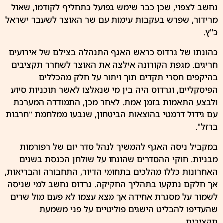
נחשב לצפוי, שכן כבר שימש בפועל כתחליף לקודמו,
שאול
מרידור
, שפרש בעקבות עימות עם שר
האוצר
לשעבר ישראל
כ"ץ.
כהונתו של גרדוס כראש האגף התנהלה בצילם של אירועים
חריגים. מגפת
הקורונה
אילצה את האוצר לשחרר תקציבים
בהיקפים חסרי תקדים תוך ויתור על חלק מהכללים
הפיסקליים, וגרדוס היה בין מי שנאלצו לאשר תוכניות סיוע
ולבצע התאמות בזמן אמת. לאחר מכן, התמודדה המערכת
עם גידול דרמטי בהוצאות הביטחון, שנבעו ממלחמת "חרבות
ברזל".
במקביל ניסה האגף להמשיך לנהל סדר יום של
רפורמות
מבניות. חוקי ההסדרים שהונחו על שולחן
הכנסת
בשנים
האחרונות כללו מהלכים בתחומי
הדיור
,
התחבורה
והבריאות,
אך חלקם נתקעו בתהליך החקיקה. גרדוס נחשב למי שניסה
לשמור על מסגרת אחידה אך מצא עצמו לא פעם מול שרים
שהעדיפו להבליט הישגים פוליטיים על פני משמעת
תקציבית.