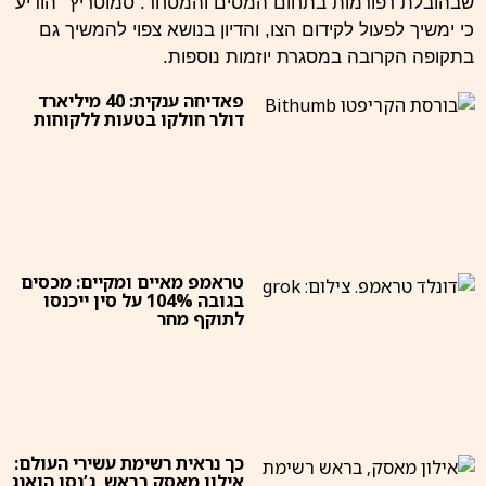
שבהובלת רפורמות בתחום המסים והמסחר. סמוטריץ׳ הודיע
כי ימשיך לפעול לקידום הצו, והדיון בנושא צפוי להמשיך גם
בתקופה הקרובה במסגרת יוזמות נוספות.
פאדיחה ענקית: 40 מיליארד
דולר חולקו בטעות ללקוחות
טראמפ מאיים ומקיים: מכסים
בגובה 104% על סין ייכנסו
לתוקף מחר
כך נראית רשימת עשירי העולם:
אילון מאסק בראש, ג’נסן הואנג