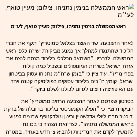
ראש הממשלה בנימין נתניהו, צילום; מעיין טואף, לע׳׳מ
לאחר ההצבעה, שר האוצר בצלאל סמוטריץ׳ תקף את חברי
הליכוד שהתנגדו למהלך אך נמנע מביקורת ישירה כלפי ראש
הממשלה. לדבריו, ״השמאל הכלכלי בליכוד מנסה לנצח את
אזרחי ישראל בשירות המונופולים ובשביל כמה קולות
בפריימריז״. עוד ציין כי ״בזמן שרה״מ נתניהו עסוק בביטחון
ישראל, קומץ ח״כים בליכוד עסוקים בפוליטיקה קטנה ויחד
עם האופוזיציה רוצים לגרום לכולנו לשלם ביוקר״.
בסרטון שפרסם לאחר ההצבעה הרחיב סמוטריץ׳ את
הביקורת וציין כי ״הפלג הקומוניסטי בליכוד בהובלה של ברקת
ודיכטר חברו ליולי אדלשטיין וביטן וגולדקנופף שרוצים לפגוע
בראש הממשלה נתניהו״. לצד זאת הצהיר כי בכוונתו
להמשיך לקדם את המדיניות ולהביא צו חדש בעתיד, במטרה