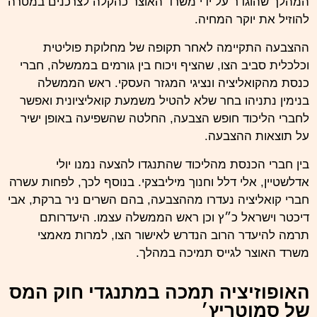
המהלך שהוגדר על ידי משרד
האוצר
כהקלה לצרכנים במטרה
להוזיל את יוקר המחיה.
ההצבעה התקיימה לאחר תקופה של מחלוקת פוליטית
וכלכלית סביב הצו, שהציף ויכוח בין גורמים בממשלה, חברי
כנסת מהקואליציה ונציגי המגזר העסקי. ראש הממשלה
בנימין
נתניהו
בחר שלא להטיל משמעת קואליציונית ואפשר
לחברי הליכוד חופש הצבעה, החלטה שהשפיעה באופן ישיר
על תוצאות ההצבעה.
בין חברי הכנסת מהליכוד שהתנגדו להצעה נמנו יולי
אדלשטיין, אלי דלל וחנוך מיליבצקי. בנוסף לכך, לפחות עשרה
חברי קואליציה נעדרו מההצבעה, בהם השרים ניר
ברקת
, אבי
דיכטר וישראל כ״ץ וכן ראש הממשלה עצמו. היעדרותם
תרמה להיעדר הרוב הנדרש לאישור הצו, למרות מאמצי
משרד האוצר לגייס תמיכה במהלך.
האופוזיציה תמכה במתנגדי חוק המס
של סמוטריץ׳