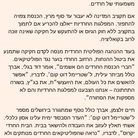
משמעותי של חרדים.
אם תקציב המדינה לא יעבור עד סוף מרץ, הכנסת צפויה
להתפזר. המפלגות החרדיות ייאלצו להכריע אם לתמוך
בתקציב ללא חוק הגיוס או להתעקש על חקיקה שאינה זוכה
לרוב בקואליציה.
בעוד ההנהגה הפוליטית החרדית מנסה לקדם חקיקה שתמנע
את ביטול ההנחות, הרחוב החרדי בוער נגד הפוליטיקאים.
״חברי הכנסת החרדים הם אשמים״, אומר דוד בגלי, אברך
כולל מביתר עילית, ל׳שטריימל דוט קום׳, לדבריו, ״אפשר
להאשים את כל העולם, את היועצשי״ת, את בג״ץ, בשורה
התחתונה – אנחנו הצבענו למפלגות החרדיות והם לא
מספקות את הסחורה״.
חיים זלצמן, אברך כולל נוסף שמתגורר בירושלים מספר
ל׳שטריימל דוט קום׳: ״העדר הסבסוד ימית עלינו אסון כלכלי.
אשתי תאלץ לעזוב את העבודה ולהישאר בבית. הבית החרדי
יקרוס״, לדבריו, ״נראה שהפוליטיקאים החרדים מנותקים ולא