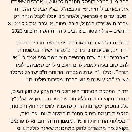
החל מ-1 במרץ תופסק ההנחה לכ-6,700 אברכים שאיבדו
את זכאותם לדחיית שירות בצה”ל. בג”ץ קבע כי ההנחות
יימשכו עד סוף פברואר, ולאחר מכן יוכלו לקבל הנחה רק
אברכים ששירתו בצה”ל, קיבלו פטור, או עברו את גיל 27 ו-8
חודשים – גיל הפטור בעת ביטול דחיית השירות ביוני 2023.
החלטת בג”ץ עוררה תגובות חריפות מצד חברי הכנסת
החרדים, שטוענים כי מדובר ב”פגיעה ישירה במשפחות
האברכים”. יו”ר ועדת הכספים ח”כ משה גפני אמר כי ״אין
להם שום בעיה למנוע לחם וחלב מילדים שאביהם לומד
תורה״. ואילו יו”ר ועדת העבודה והרווחה ח”כ ישראל אייכלר
טען כי ״בג”ץ עשה פיגוע חברתי מסיבות פוליטיות״.
כזכור, הפסקת הסבסוד היא חלק מהמאבק על חוק הגיוס,
שנותר תקוע בכנסת ללא הכרעה. שר הביטחון ישראל כ”ץ
כלל במסמך עקרונות החוק שהעביר לוועדת החוץ והביטחון
סנקציות דוגמת ביטול ההנחות במעונות יום. עם זאת,
המפלגות החרדיות דורשות מנגנון דחייה רחב, ואילו גורמים
בקואליציה מתנגדים לחוק במתכונת שאינה כוללת גיוס