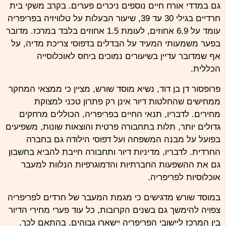
גם במדדי אורח חיים נוספים ניכרים פערים. בקרב משקי בית
חרדיים בגילי 30 עד 39, שיעור הבעלות על טלוויזיה בפריפריה
עומד על 6.9 אחוזים, לעומת 1.5 אחוזים בלבד במרכז. מדובר
בפער משמעותי המעיד על הבדלים בדפוסי צריכת מדיה, על
אף שמדובר עדיין בשיעורים נמוכים ביחס לאוכלוסייה
הכללית.
פרופסור דן בן דוד, נשיא מוסד שורש, מציין כי ממצאי המחקר
ממחישים שהחלטות דיור אינן רק פתרון טכני למצוקת
מחירים. לדבריו, תנאי החיים בפריפריה, הכוללים מרחקים
גדולים יותר, תלות
בתחבורה
פרטית והוצאות שונות, משפיעים
בפועל על מבנה המשפחה ועל דפוסי הילודה גם בחברה
החרדית. לדבריו, מדיניות דיור ותחבורה חייבת להביא בחשבון
גם את ההשפעות החברתיות והדמוגרפיות הנלוות למעבר
אוכלוסיות לפריפריה.
במוסד שורש מדגישים כי מגמת המעבר של חרדים לפריפריה
צפויה להימשך גם בשנים הקרובות, כל עוד פערי מחירי הדיור
בין המרכז ליישובי הפריפריה יישארו גבוהים. בהתאם לכך,