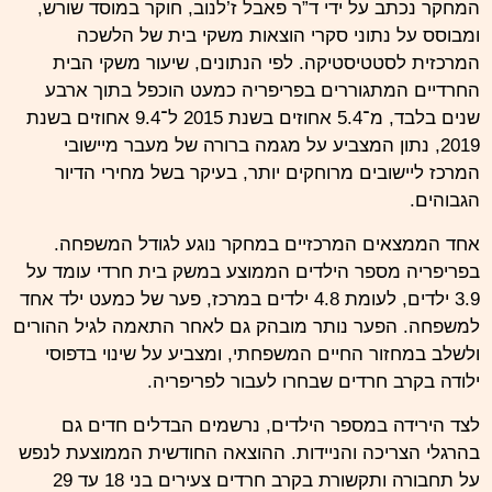
המחקר נכתב על ידי ד”ר פאבל ז’לנוב, חוקר במוסד
שורש
,
ומבוסס על נתוני סקרי הוצאות משקי בית של הלשכה
המרכזית לסטטיסטיקה. לפי הנתונים, שיעור משקי הבית
החרדיים המתגוררים בפריפריה כמעט הוכפל בתוך ארבע
שנים בלבד, מ־5.4 אחוזים בשנת 2015 ל־9.4 אחוזים בשנת
2019, נתון המצביע על מגמה ברורה של מעבר מיישובי
המרכז ליישובים מרוחקים יותר, בעיקר בשל מחירי הדיור
הגבוהים.
אחד הממצאים המרכזיים במחקר נוגע לגודל המשפחה.
בפריפריה מספר הילדים הממוצע במשק בית חרדי עומד על
3.9 ילדים, לעומת 4.8 ילדים במרכז, פער של כמעט ילד אחד
למשפחה. הפער נותר מובהק גם לאחר התאמה לגיל ההורים
ולשלב במחזור החיים המשפחתי, ומצביע על שינוי בדפוסי
ילודה בקרב חרדים שבחרו לעבור לפריפריה.
לצד הירידה במספר הילדים, נרשמים הבדלים חדים גם
בהרגלי הצריכה והניידות. ההוצאה החודשית הממוצעת לנפש
על תחבורה ותקשורת בקרב חרדים צעירים בני 18 עד 29