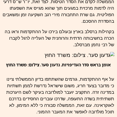
הממשלה לקדם את הסדר הטיסות. לצד זאת, יו״ר ש״ס דרעי
היה לדמות מרכזית במגעים תוך שהוא מגייס את השפעתו
הפוליטית. גם שרת התחבורה מירי רגב השקיעה זמן ומשאבים
בהסדרת ההסכם.
בקהילות
ברסלב
בארץ ובעולם בירכו על ההתקדמות וראו בה
הכרה בחשיבותה הדתית והרוחנית של העלייה לרגל לקברו
של רבי נחמן מברסלב.
אומן בראש סדר העדיפויות. גדעון סער. צילום: משרד החוץ
על אף ההתקדמות, גורמים שהשתתפו בדיון הממשלתי ציינו
כי מדובר בצעד חריג, משום שישראל נדרשת לממן תשתיות
במדינה זרה. התקציב יועבר למולדובה בעיקר לשם היערכות
תשתיתית בשדה התעופה, שדרכו עוברים החסידים בדרכם
לאוקראינה. עם זאת, הממשלה סבורה כי ללא המימון, לא
תוכל מולדובה לאפשר את המעבר ההמוני.