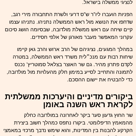
לנציגי ממשלה בישראל.
הפניות הועברו ליו”ר ש”ס דרעי ולשרת התחבורה מירי רגב,
שדחפו את הנושא מול ראש הממשלה נתניהו. נתניהו עצמו
קיים שיחה עם ראש ממשלת מולדובה, שבסיומה הושג סיכום
עקרוני המאפשר מעבר מאורגן של אלפי חסידים.
במהלך המגעים, נציגיהם של
הרב ארוש
והרב גאן קיימו
שיחות רבות עם מנכ״לית משרד ראש הממשלה, במטרה
לקדם פתרון מהיר. גם שר האוצר בצלאל סמוטריץ’ נכנס
לתמונה והתחייב לסייע במימון חלק מהעלויות מול מולדובה,
כדי להבטיח את יישום ההסכם.
ביקורים מדיניים והיערכות ממשלתית
לקראת ראש השנה באומן
שר החוץ
גדעון סער
ביקר לאחרונה במולדובה כחלק
מהמאמץ הדיפלומטי. ביקורו נתפס כמהלך חשוב ביצירת
הקרקע להבנות בין המדינות, והוא שימש נדבך מרכזי במאמצי