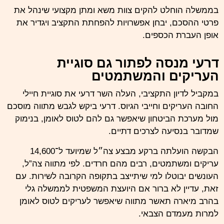
בממשלה הוחלט להקים צוות משא ומתן מקצועי שינהל את
פרטי ההסכם, יבחן אפשרויות להפחתת התקציב ויגדיר את
אופן העברת
הכספים
.
דרעי מנסה לפתור גם סוגיית
העריקים והמשתמטים
במקביל לדיון התקציבי, העלה השר
דרעי
את סוגיית חיילי
החובה העריקים וחייבי הגיוס. דרעי ביקש לגבש מתווה מוסכם
מול מערכת הביטחון שיאפשר גם להם לטוס לאומן, בנימוק
שמדובר בנסיעה לצרכים דתיים.
הבקשה הועלתה ברקע מבצע צה״ל שמיועד ל־14,600
עריקים ומשתמטים, רבים מהם חרדים. לפי מתווה צה”ל,
העונשים יבוטלו למי שיתייצב בתקופה הקרובה לשירות. עם
זאת, עדיין לא ברור אם היועצת המשפטית לממשלה גלי
בהרב מיארה תאשר מתווה שיאפשר לעריקים לטוס לאומן
למרות מעמדם הצבאי.