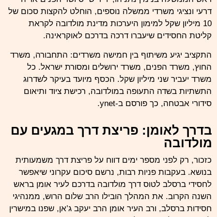
דרעי
ונציגי משרדי ממשלה נוספים, הוחלט להקצות סכום של
10 מיליון שקל למימון היערכות מדינת מולדובה לקראת
קליטת החסידים שיעברו דרכה בדרכם לאוקראינה.
התקציב יגיע משיתוף בין חמישה משרדים: התחבורה, משרד
החוץ, משרד הפנים, משרד ירושלים ומסורת ישראל. כל
משרד יעביר שני מיליון שקל. הכסף מיועד בעיקר לשדרוג
התשתיות בשדה התעופה במולדובה, רכישת ציוד ותיאום
סידורי אבטחה, כך פורסם ב-
ynet
.
בדרך לאומן: פריצת דרך במגעים עם
מולדובה
כזכור, רק לפני מספר ימים דווח על
פריצת דרך
משמעותית
בנושא. בעקבות פניות רבות, נרשם סיכום עקרוני שיאפשר
לחסידי ברסלב לטוס דרך מולדובה בדרכם לעיר אומן בראש
השנה הקרוב. את המהלך הובילו הרב שלום הרוש, ממנהיגי
חסידות ברסלב, ורב העיר אומן הרב יעקב ג’אן, שפנו במישרין