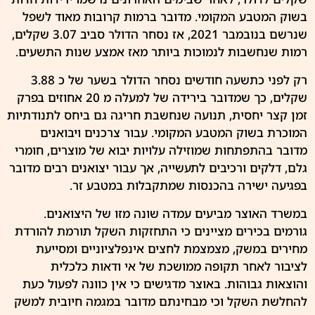
בשוק המטבע המקומי. מדובר ברמות קרובות מאוד לשפל
שנרשם בנובמבר 2021, אז נסחר הדולר סביב 3.07 שקלים,
רמות שנחשבות לנמוכות ביותר מאז אמצע שנות התשעים.
רק לפני כתשעה חודשים נסחר
הדולר
בשער של כ 3.88
שקלים, כך שמדובר בירידה של למעלה מ 20 אחוזים בפרק
זמן קצר יחסית, תנועה שנחשבת חריגה גם ביחס לתנודתיות
המוכרת בשוק המטבע המקומי. עבור צרכנים ויבואנים
מדובר בהתפתחות שמוזילה עלויות יבוא של מוצרים, חומרי
גלם, דלקים ורכיבים לתעשייה, אך עבור יצואנים רבים מדובר
בפגיעה ישירה בהכנסות שמתקבלות במטבע זר.
במשרד
האוצר
מביעים עמדה שונה מזו של היצואנים.
גורמים בכירים מציינים כי התחזקות השקל תורמת להורדת
מחירים במשק, מצמצמת לחצים
אינפלציוניים
ומסייעת
לציבור לאחר תקופה ממושכת של אי ודאות כלכלית
והוצאות גבוהות. באוצר מדגישים כי אין כוונה לפעול כעת
להחלשת
השקל
וכי מבחינתם מדובר במגמה חיובית למשק