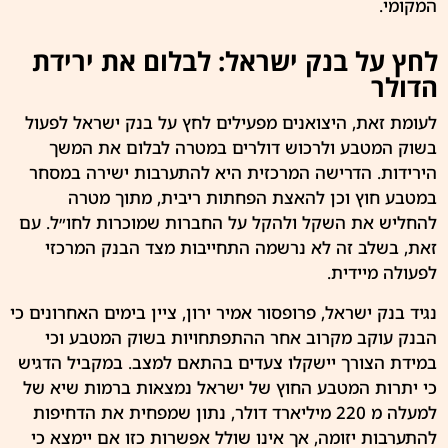
המקומי.
לחץ על בנק ישראל: לבלום את ירידת
הדולר
לעומת זאת, היצואנים מפעילים לחץ על בנק
ישראל
לפעול
בשוק המטבע ולרכוש
דולרים
במטרה לבלום את המשך
הירידות. הדרישה המרכזית היא להתערבות ישירה במסחר
במטבע חוץ וכן להאצת הפחתות ריבית, מתוך מטרה
להחליש את השקל ולהקל על החברות שמוכרות לחו״ל. עם
זאת, בשלב זה לא נרשמה התחייבות מצד הבנק המרכזי
לפעולה מיידית.
נגיד בנק
ישראל
, פרופסור אמיר ירון, ציין בימים האחרונים כי
הבנק עוקב מקרוב אחר ההתפתחויות בשוק המטבע וכי
במידת הצורך יישקלו צעדים בהתאם למצב. במקביל הדגיש
כי יתרות המטבע החוץ של ישראל נמצאות ברמות שיא של
למעלה מ 220 מיליארד
דולר
, נתון שמפחית את הדחיפות
להתערבות יזומה, אך אינו שולל אפשרות כזו אם יימצא כי