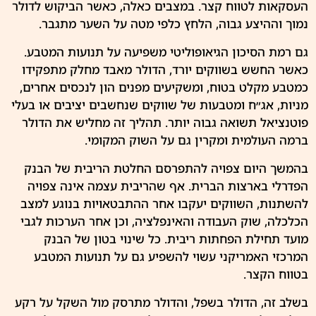
העסקאות לטווח קצר. במצבים כאלה, כאשר הביקוש לדולר
נמוך וההיצע גבוה, הלחץ כלפי מטה על השער מתגבר.
גם רמת הסיכון הגיאופוליטי משפיעה על תנועות המטבע.
כאשר החשש בשווקים יורד, הדולר מאבד מחלק מתפקידו
כמטבע מקלט בטוח, ומשקיעים מפנים הון לנכסים אחרים,
מניות, אג״ח ומטבעות של שווקים שנחשבים יציבים או בעלי
פוטנציאל תשואה גבוה יותר. תהליך זה מחליש את הדולר
ברמה העולמית ומקרין גם על השוק המקומי.
בהמשך היום צפויה להתפרסם החלטת הריבית של הבנק
הפדרלי בארצות הברית. אף שהריבית עצמה אינה צפויה
להשתנות, השווקים יעקבו אחר ההתבטאויות בנוגע למצב
הכלכלה, שוק העבודה והאינפלציה, וכן אחר הערכות לגבי
מועד תחילת הפחתות ריבית. כל שינוי בטון של הבנק
המרכזי האמריקני עשוי להשפיע גם על תנועות המטבע
בטווח הקצר.
בשלב זה, הדולר בשפל, והדולר מתרסק מול השקל על רקע