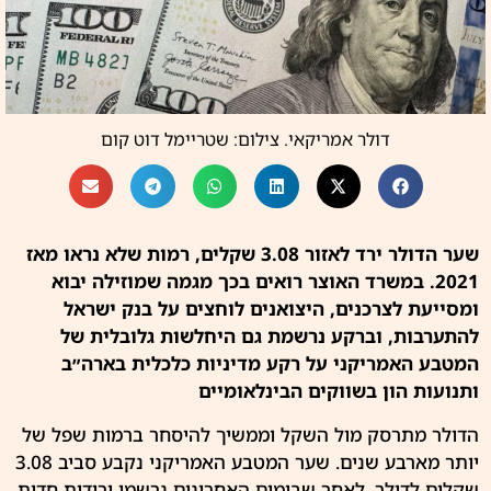
דולר אמריקאי. צילום: שטריימל דוט קום
שער הדולר ירד לאזור 3.08 שקלים, רמות שלא נראו מאז
2021. במשרד האוצר רואים בכך מגמה שמוזילה יבוא
ומסייעת לצרכנים, היצואנים לוחצים על בנק ישראל
להתערבות, וברקע נרשמת גם היחלשות גלובלית של
המטבע האמריקני על רקע מדיניות כלכלית בארה״ב
ותנועות הון בשווקים הבינלאומיים
הדולר מתרסק מול
השקל
וממשיך להיסחר ברמות שפל של
יותר מארבע שנים. שער המטבע האמריקני נקבע סביב 3.08
שקלים לדולר, לאחר שבימים האחרונים נרשמו ירידות חדות