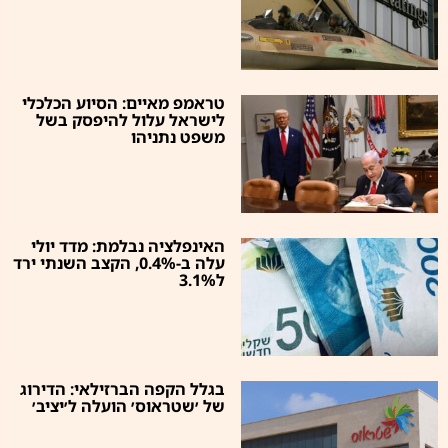
טראמפ מאיים: הסיוע הכלכלי
לישראל עלול להיפסק בשל
משפט נתניהו
האינפלציה נבלמת: מדד יולי
עלה ב-0.4%, הקצב השנתי ירד
ל3.1%
בגלל הקפה הברזילאי: הדירוג
של ׳שטראוס׳ הועלה ל׳יציב׳