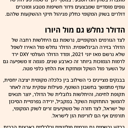
גופים מוסדיים שמבצעים גידור חשיפות מטבע ומוכרים
דולרים בשוק המקומי כחלק מניהול תיקי ההשקעות שלהם.
הדולר נחלש גם מול היורו
לצד הגורמים המקומיים, נרשמת גם היחלשות רחבה של
הדולר בזירה הבינלאומית. הדולר נחלש מול האירו לשפל
שלא נרשם מאז יוני 2021, ומדד הדולר העולמי DXY ירד
לרמות הנמוכות ביותר זה כארבע שנים. מגמה זו משפיעה גם
על השער מול השקל ומחזקת את הלחץ כלפי מטה.
בבנקים מציינים כי השילוב בין כלכלה מקומית יציבה יחסית,
עודף מתמשך בחשבון השוטף, פעילות עסקית ערה לאחר
תקופת לחימה, והיחלשות גלובלית של הדולר, יוצר תנאים
להמשך התחזקות השקל. במקביל, ירידה בפרמיית הסיכון
של ישראל, לצד חזרה של משקיעים זרים לשוק המקומי,
תורמים אף הם לזרימת הון לישראל.
ברקע נרשמים גם גורמים פוליטיים וכלכליים בארצות הברית