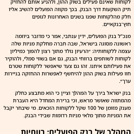
לקוחות שאינם פעילים בשוק ההון, ולהניע אותם להחזיק
תיק השקעות דרך הבנק. בכך מקווה הפועלים להשיב אליו
חלק מהלקוחות שפנו בשנים האחרונות לגופים
חוץ־בנקאיים.
מנכ”ל בנק הפועלים, ידין ענתבי, אמר כי מדובר ביוזמה
ראשונה מסוגה בישראל, שבה חברה מחלקת מניות שלה
עצמה ללקוחותיה: ״הרעיון נולד מתוך רצון להפוך כמיליון
לקוחות לשותפים ברווחי הבנק, גם אם בשווי סמלי, ולהוקיר
את פעילותם איתנו. זהו גם צעד שיאפשר ללקוחות שטרם
חוו פעילות בשוק ההון להיחשף לאפשרות ההחזקה בניירות
ערך״.
בנק ישראל בירך על המהלך וציין כי הוא מתבצע כחלק
מהמתווה שאושר מראש, וכי ברירת המחדל היא העברת
מענק מזומן של 100 שקל ללקוחות הזכאים. מי שיבחר יקבל
את המניות מתוך מלאי מניות רדומות שבידי הבנק.
המהלך של בנק הפועלים: רווחיות