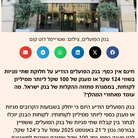
בנק הפועלים, צילום: שטריימל דוט קום
חינם אין כסף: בנק הפועלים הודיע על חלוקת שתי מניות
בשווי 124 שקל או מענק של 100 שקל ליותר ממיליון
לקוחות, במסגרת מתווה ההקלות של בנק ישראל. מה
עומד מאחורי המהלך?
בנק הפועלים
הודיע היום כי יחלק בשבועות הקרובים מניות
או מענק כספי ליותר ממיליון לקוחותיו. לקוחות הבנק יוכלו
לבחור בין קבלת שתי מניות של
בנק הפועלים
, ששוויין
בבורסה נכון ל־21 באוגוסט 2025 עומד על כ־124 שקל,
לבין מענק כספי בסך 100 שקל שיוזרם ישירות לחשבונם.