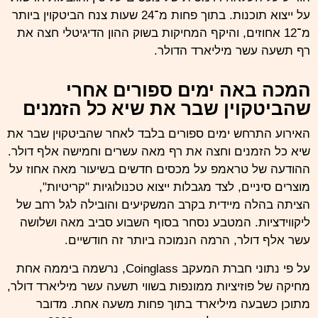
על ייצוא תוכנות. בתוך פחות מ־24 שעות צנח הביטקוין ביותר
מ־12 אחוזים, והיקף המחיקות בשוק ההון הדיגיטלי חצה את
רף תשעה עשר מיליארד הדולר.
המכה באה ימים ספורים אחרי
שהביטקוין שבר את שיא כל הזמנים
האירוע התרחש ימים ספורים בלבד לאחר
שהביטקוין
שבר את
שיא כל הזמנים וחצה את רף מאה עשרים וחמישה אלף דולר.
ההודעה של טראמפ על מכסים חדשים בשיעור מאה אחוז על
מוצרים סיניים, לצד מגבלות ייצוא טכנולוגיות "קריטיות",
הציתה בהלה מיידית בקרב המשקיעים והובילה לגל רחב של
ליקווידציות. המטבע נסחר בסוף השבוע סביב מאה ושלושה
עשר אלף דולר, הרמה הנמוכה ביותר זה חודשיים.
על פי נתוני חברת המעקב
Coinglass
, נרשמה ביממה אחת
מחיקה של פוזיציות ממונפות בשווי תשעה עשר מיליארד דולר,
מתוכן כשבעה מיליארד בתוך פחות משעה אחת. מדובר