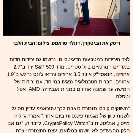
ריסק את הביטקוין. דונלד טראמפ. צילום: הבית הלבן
לצד הירידות במטבעות הדיגיטליים, נרשמו גם ירידות חדות
במדדים המרכזיים בוול סטריט. מדד
S&P 500
ירד ב־2.7
אחוזים, הנאסד"ק איבד 3.5 אחוזים והדאו ג’ונס נחלש ב־1.9
אחוזים. חברות הטכנולוגיה נפגעו במיוחד, עם ירידות של
חמישה עד שמונה אחוזים במניות אנבידיה, AMD, אפל
וטסלה.
"השווקים קיבלו תזכורת כואבת לכך שטראמפ עדיין מסוגל
לשנות כיוון של מגמות פיננסיות ביום אחד," אמרה ג’וליה
מייסון, אנליסטית ב־CryptoPolicy Watch. לדבריה, "גם אם
חלק מהצעדים לא ייושמו במלואם, עצם ההצהרה יוצרת