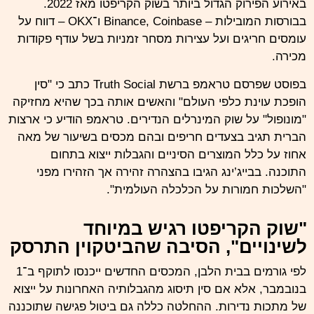
באירוע הפירוק הגדול ביותר בשוק הקריפטו מאז 2022.
בבורסות המובילות – Binance, Coinbase ו־OKX – דווח על
עומסים חריגים ועל עצירות מסחר זמניות בשל עודף פקודות
מכירה.
בפוסט שפרסם
טראמפ
ברשת
Truth Social
כתב כי "סין
הופכת עוינת כלפי העולם" והאשים אותה בכך שהיא מחזיקה
"מונופול" על שוק המינרלים הנדירים. טראמפ הודיע כי ארצות
הברית תגיב בצעדים חריפים ובהם מכסים בשיעור של מאה
אחוז על כלל המוצרים הסיניים והגבלות ייצוא בתחום
התוכנה. בבייג’ינג הגיבו בהצהרה זהירה אך הזהירו מפני
"השלכות חמורות על הכלכלה העולמית".
"שוק הקריפטו רגיש במיוחד
לשינויים", הסיבה שהביטקוין התרסק
לפי גורמים
בבית הלבן
, המכסים החדשים ייכנסו לתוקף ב־1
בנובמבר, אלא אם סין תיסוג מהגבלותיה האחרונות על ייצוא
של מתכות נדירות. ההחלטה כללה גם ביטול פגישה שתוכננה