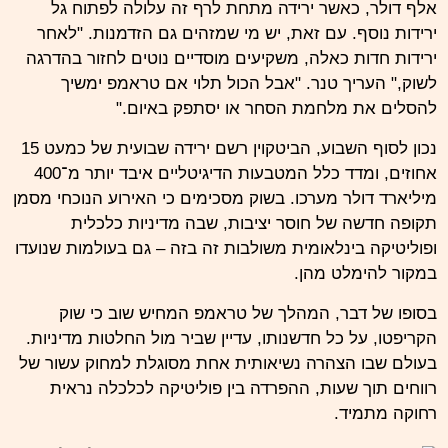
אלף דולר, כאשר ירידה מתחת לרף זה עלולה לפתוח גל
ירידות נוסף. עם זאת, יש מי שמזהים גם הזדמנות. "לאחר
ירידות חדות כאלה, משקיעים מוסדיים נוטים לחזור בהדרגה
לשוק," העריך טנר. "אבל הכול תלוי אם טראמפ ימשיך
להסלים את מלחמת הסחר או יסתפק באיום."
נכון לסוף השבוע, הביטקוין רשם ירידה שבועית של כמעט 15
אחוזים, ומדד כלל המטבעות הדיגיטליים איבד יותר מ־400
מיליארד דולר מערכו. בשוק מסכימים כי האירוע הנוכחי מסמן
תקופה חדשה של חוסר יציבות, שבה מדיניות כלכלית
ופוליטיקה בינלאומית משולבות זה בזה – גם בעולמות שנועדו
במקור להימלט מהן.
בסופו של דבר, המהלך של טראמפ המחיש שוב כי שוק
הקריפטו, על כל חדשנותו, עדיין שביר מול החלטות מדיניות.
בעולם שבו הצהרה נשיאותית אחת מסוגלת למחוק עשור של
רווחים תוך שעות, ההפרדה בין פוליטיקה לכלכלה נראית
רחוקה מתמיד.