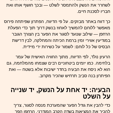
לשחרר את הנשק ולהתמסר לשלט — ובכך חושף אותו ואת
חבריו לסכנת חיים.
כך
דווח באתר מבזקים
. על פי הדיווח, הפתרון שפיתחה פירוס
מאפשר ללוחם להמשיך לאחוז בנשק דרוך תוך כדי הפעלת
הרחפן — שילוב שנועד לסגור את הפער בין הצורך הגובר
במודיעין אווירי זמין ברמת הכיתה והמחלקה, לבין דרישת
הבסיס של כל לוחם: לשמור על כשירות ירי מיידית.
הרעיון נולד, לפי הדיווח, מתוך החוויה האישית של עמר
בלחימה. כמו יזמים ביטחוניים רבים שצמחו מהמלחמה, גם
הוא לא ניסח את הבעיה בחדר ישיבות אלא בשטח — ואת
הפיתרון בנה סביב תרחיש שהכיר מקרוב.
הבעיה: יד אחת על הנשק, יד שנייה
על השלט
כדי להבין את גודל הפער שהמערכת מנסה לסגור, צריך
להכיר את המציאות בשדה הקרב המודרני. הרחפן הפך