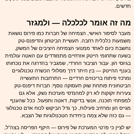
חדשים.
מה זה אומר לכלכלה — ולמגזר
מעבר לסיפור האישי, הצמיחה של חברות כמו פירוס נושאת
משמעות כלכלית רחבה. תעשיית הביטחון והדיפנס-טק
נחשבת כיום לאחד ממנועי הצמיחה היציבים של המשק,
בשעה שתחומי הייטק אזרחיים מתמודדים עם האטה עולמית
בגיוסי הון. עבור הציבור החרדי, שמגביר בהדרגה את נוכחותו
בענף ההייטק — בין היתר דרך מסלולי הכשרה טכנולוגיים
ומרכזי פיתוח בריכוזים חרדיים — התרחבות התעשייה
הביטחונית פותחת שוק תעסוקה נוסף: חברות דיפנס-טק
צעירות זקוקות לא רק למהנדסי מערכות נשק, אלא גם
למפתחי תוכנה, אנשי בדיקות, דאטה ותפעול. ככל שהענף
מגייס הון ומרחיב פעילות, כך גדל הביקוש לכוח אדם טכנולוגי
— גם כזה שלא צמח ביחידות הטכנולוגיות של הצבא.
יש לציין כי פרטי המערכת של פירוס — היקף הפריסה בצה"ל,