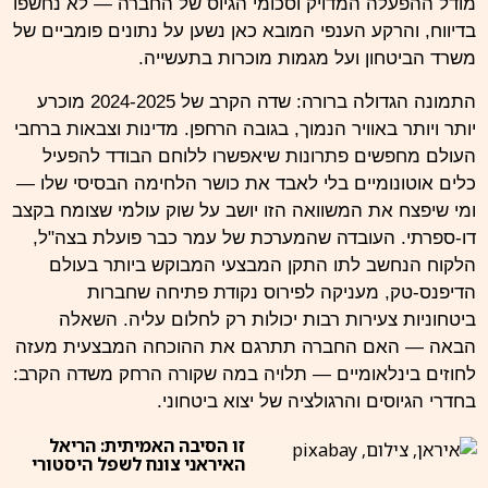
מודל ההפעלה המדויק וסכומי הגיוס של החברה — לא נחשפו
בדיווח, והרקע הענפי המובא כאן נשען על נתונים פומביים של
משרד הביטחון ועל מגמות מוכרות בתעשייה.
התמונה הגדולה ברורה: שדה הקרב של 2024-2025 מוכרע
יותר ויותר באוויר הנמוך, בגובה הרחפן. מדינות וצבאות ברחבי
העולם מחפשים פתרונות שיאפשרו ללוחם הבודד להפעיל
כלים אוטונומיים בלי לאבד את כושר הלחימה הבסיסי שלו —
ומי שיפצח את המשוואה הזו יושב על שוק עולמי שצומח בקצב
דו-ספרתי. העובדה שהמערכת של עמר כבר פועלת בצה"ל,
הלקוח הנחשב לתו התקן המבצעי המבוקש ביותר בעולם
הדיפנס-טק, מעניקה לפירוס נקודת פתיחה שחברות
ביטחוניות צעירות רבות יכולות רק לחלום עליה. השאלה
הבאה — האם החברה תתרגם את ההוכחה המבצעית מעזה
לחוזים בינלאומיים — תלויה במה שקורה הרחק משדה הקרב:
בחדרי הגיוסים והרגולציה של יצוא ביטחוני.
זו הסיבה האמיתית: הריאל
האיראני צונח לשפל היסטורי