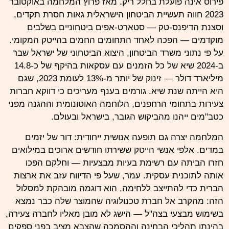
פירוס אינה פועלת בחלל ריק. מאז פרוץ המלחמה באוקטובר
2023 חווה תעשיית הביטחון הישראלית גאות חסרת תקדים,
וסצנת הדיפנס-טק — סטארט-אפים ביטחוניים בשלבים
מוקדמים — הפכה לאחד התחומים החמים בהייטק המקומי.
על פי נתוני משרד הביטחון, היצוא הביטחוני של ישראל שבר
ב-2024 שיא של כל הזמנים עם עסקאות בהיקף של כ-14.8
מיליארד דולר — זינוק של יותר מ-13% לעומת 2023, שגם
היא הייתה שנת שיא. גורמים בענף מעריכים כי דווקא חברות
צעירות בתחומי הרחפנים, הלוחמה האוטונומית וההגנה מפני
כטב"מים ייהנו מהביקוש הגובר, בישראל ובעולם.
המלחמה יצרה גם תופעה אנושית ייחודית: דור של יזמים
במדים. אלפי אנשי הייטק ששירתו חודשים ארוכים במילואים
חזרו הביתה עם רשימת בעיות מבצעיות — וחלקם הפכו
אותה לתוכנית עסקית. עמר, שעל פי הדיווח עזב את ארצות
הברית כדי להתייצב ללחימה, הוא דוגמה מובהקת למסלול
הזה: מהקרב אל חברת טכנולוגיה שהמוצר שלה כבר נמצא
בשימוש מבצעי בצה"ל — הישג לא מובן מאליו לחברה צעירה,
בהינתן תהליכי הבחינה וההסמכה שהצבא מציב בפני ספקים