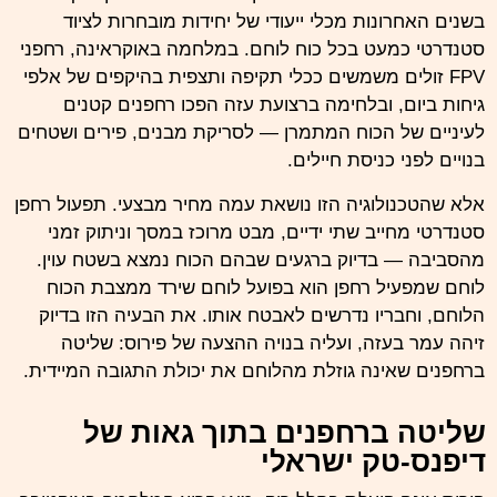
בשנים האחרונות מכלי ייעודי של יחידות מובחרות לציוד
סטנדרטי כמעט בכל כוח לוחם. במלחמה באוקראינה, רחפני
FPV זולים משמשים ככלי תקיפה ותצפית בהיקפים של אלפי
גיחות ביום, ובלחימה ברצועת עזה הפכו רחפנים קטנים
לעיניים של הכוח המתמרן — לסריקת מבנים, פירים ושטחים
בנויים לפני כניסת חיילים.
אלא שהטכנולוגיה הזו נושאת עמה מחיר מבצעי. תפעול רחפן
סטנדרטי מחייב שתי ידיים, מבט מרוכז במסך וניתוק זמני
מהסביבה — בדיוק ברגעים שבהם הכוח נמצא בשטח עוין.
לוחם שמפעיל רחפן הוא בפועל לוחם שירד ממצבת הכוח
הלוחם, וחבריו נדרשים לאבטח אותו. את הבעיה הזו בדיוק
זיהה עמר בעזה, ועליה בנויה ההצעה של פירוס: שליטה
ברחפנים שאינה גוזלת מהלוחם את יכולת התגובה המיידית.
שליטה ברחפנים בתוך גאות של
דיפנס-טק ישראלי