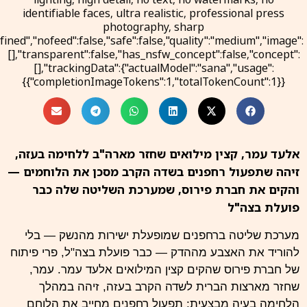
identifiable faces, ultra realistic, professional press
photography, sharp
ined","nofeed":false,"safe":false,"quality":"medium","image":
[],"transparent":false,"has_nsfw_concept":false,"concept":
[],"trackingData":{"actualModel":"sana","usage":
{"completionImageTokens":1,"totalTokenCount":1}}}
אלעד עמר, קצין מילואים שחזר מארה"ב ללחימה בעזה,
זיהה שתפעול רחפנים בשדה הקרב מסכן את הלוחמים —
והקים את חברת פירוס, שמערכת השליטה שלה כבר
פועלת בצה"ל
מערכת שליטה ברחפנים שמופעלת ישירות מהנשק — בלי
להוריד את האצבע מההדק — כבר פועלת בצה"ל, פרי פיתוח
של חברת פירוס שהקים קצין המילואים אלעד עמר. עמר,
שחזר מארצות הברית לשדה הקרב בעזה, זיהה במהלך
הלחימה בעיה מבצעית: תפעול רחפנים מחייב את הלוחם