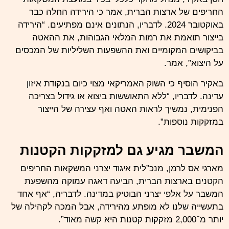
החריפים של ארצות הברית, אמר כי הירידה החלה כבר
באוקטובר 2024. לדבריו, הנתונים אינם מפתיעים. “הירידה
בייצור תואמת את רמות המלאי הגבוהות, את ההאטה
בביקושים המקומיים ואת ההשפעות השליליות של המכסים
על היצוא”, אמר.
באקיר הוסיף כי השוק האמריקאי מצוי כיום בנקודת איזון
עדינה. לדבריו, “ללא התאוששות ביצוא או גידול בצריכה
הפנימית, נמשיך לראות האטה ואף עצירה של הייצור
במזקקות נוספות”.
המשבר מגיע גם למזקקות הקטנות
מארגי אס לרמן, מנכ”לית איגוד יצרני המשקאות החריפים
הקטנים בארצות הברית, הביעה דאגה עמוקה מהשפעת
המשבר על אלפי יצרני הבוטיק במדינה. לדבריה, “אף אחד
בתעשייה שלנו לא מופתע מהירידה, אבל המכה לקהילה של
יותר מ־2,000 מזקקות קטנות היא קשה מאוד”.