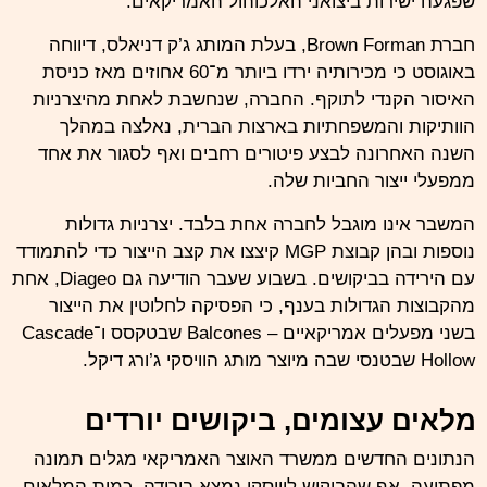
שפגעה ישירות ביצואני האלכוהול האמריקאים.
חברת Brown Forman, בעלת המותג ג’ק דניאלס, דיווחה
באוגוסט כי מכירותיה ירדו ביותר מ־60 אחוזים מאז כניסת
האיסור הקנדי לתוקף. החברה, שנחשבת לאחת מהיצרניות
הוותיקות והמשפחתיות בארצות הברית, נאלצה במהלך
השנה האחרונה לבצע פיטורים רחבים ואף לסגור את אחד
ממפעלי ייצור החביות שלה.
המשבר אינו מוגבל לחברה אחת בלבד. יצרניות גדולות
נוספות ובהן קבוצת MGP קיצצו את קצב הייצור כדי להתמודד
עם הירידה בביקושים. בשבוע שעבר הודיעה גם Diageo, אחת
מהקבוצות הגדולות בענף, כי הפסיקה לחלוטין את הייצור
בשני מפעלים אמריקאיים – Balcones שבטקסס ו־Cascade
Hollow שבטנסי שבה מיוצר מותג הוויסקי ג’ורג דיקל.
מלאים עצומים, ביקושים יורדים
הנתונים החדשים ממשרד האוצר האמריקאי מגלים תמונה
מפתיעה. אף שהביקוש לוויסקי נמצא בירידה, כמות המלאים