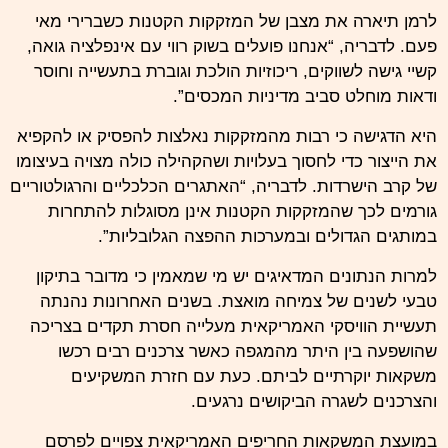
לרמן תיארה את מצבן של המזקקות הקטנות כשברירי מאי
פעם. לדבריה, “אנחנו פועלים בשוק רווי עם אינפלציה גואה,
קשיי גישה לשווקים, ריכוזיות הולכת וגוברת בתעשייה וחוסר
ודאות מוחלט סביב מדיניות המכסים”.
היא הדגישה כי רבות מהמזקקות נאלצות להפסיק או להקפיא
את הייצור כדי לחסוך בעלויות ושהקהילה כולה מצויה בעיצומו
של קרב הישרדות. לדבריה, “האתגרים הכלכליים והרגולטוריים
גורמים לכך שהמזקקות הקטנות אינן מסוגלות להתחרות
במותגים הגדולים ובמערכות ההפצה הגלובליות”.
למרות הנתונים המדאיגים יש מי שמאמין כי מדובר בתיקון
טבעי לשנים של צמיחה מואצת. בשנים האחרונות נהנתה
תעשיית הוויסקי האמריקאית מעלייה חסרת תקדים בצריכה
שהושפעה בין היתר מהמגפה כאשר צרכנים רבים רכשו
משקאות יוקרתיים לביתם. כעת עם חזרת המשקיעים
והצרכנים לשגרה הביקושים נרגעים.
במועצת המשקאות החריפים האמריקאית צפויים לפרסם