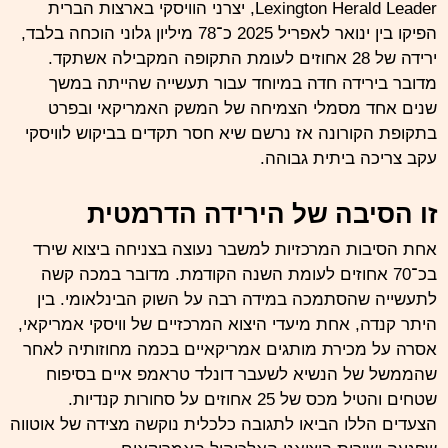
Lexington
Herald Leader, יצרני הוויסקי בארצות הברית
הפיקו בין ינואר לאפריל 2025 כ־78 מיליון גלוני הוכחה בלבד,
ירידה של 28 אחוזים לעומת התקופה המקבילה אשתקד.
מדובר בירידה חדה במיוחד עבור תעשייה שהייתה במשך
שנים אחד מסמלי הצמיחה של המשק האמריקאי ובפרט
בתקופת הקורונה אז נרשם שיא חסר תקדים בביקוש לוויסקי
עקב צריכה ביתית גבוהה.
זו הסיבה של הירידה הדרמטית
אחת הסיבות המרכזיות למשבר נעוצה בצניחה ביצוא שירד
בכ־70 אחוזים לעומת השנה הקודמת. מדובר במכה קשה
לתעשייה שהסתמכה במידה רבה על השוק הבינלאומי. בין
היתר
קנדה
, אחת מיעדי היצוא המרכזיים של וויסקי אמריקאי,
אסרה על מכירת מותגים אמריקאיים בכמה מחוזותיה לאחר
שהממשל של הנשיא לשעבר דונלד טראמפ איים בסיפוח
שטחים והטיל מכס של 25 אחוזים על סחורות קנדיות.
הצעדים הללו הביאו לתגובה כלכלית נוקשה מצידה של אוטווה