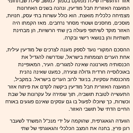
אזור התעשייה שילת ממוקם בסמוך למושב שילת שבתחומי
המועצה האזורית חבל מודיעין, ונהנה בשנים האחרונות
מצמיחה כלכלית מואצת. הוא כולל עשרות בתי
עסק
, חנויות,
מוסכים, מחסנים ושטחי מסחר נרחבים. מאז הקמתו היה
האזור מוקד לשיתופי פעולה בין שתי הרשויות, הן מבחינת
תשתיות והן בנושאי רישוי ובקרה.
ההסכם המקורי נועד לספק מענה לצרכים של מודיעין עילית,
אחת הערים הצומחות
בישראל
, שנדרשה להגדיל את
הכנסותיה מארנונה שאינה למגורים. העיר, המאופיינת
באוכלוסייה
חרדית
גדולה וצעירה, כמעט שאינה נהנית
מהכנסות עסקיות, בניגוד לרוב הערים בישראל. במקביל,
המועצה האזורית חבל מודיעין ביקשה לקדם את פיתוח אזור
התעשייה לטובת תושביה, תוך שמירה על עקרונות של שבת
וכשרות
, כך שיוכלו לפעול בו גם עסקים שאינם פוגעים באורח
החיים הדתי של תושבי האזור.
הוועדה הגאוגרפית, שהוקמה על ידי מנכ"ל המשרד לשעבר
רונן פרץ
, בחנה את המצב הכלכלי והגאוגרפי של שתי