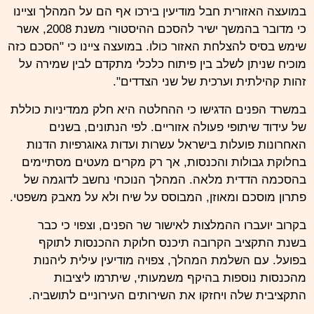
במועצה האזורית חבל מודיעין בירכו אף הם על המהלך וציינו
כי מדובר בהמשך ישיר להסכם ההיסטורי משנת 2008, אשר
שימש בסיס להצלחת האזור כולו. במועצה ציינו כי "הסכם כזה
מוכיח שניתן לשלב בין פיתוח כלכלי מתקדם לבין שמירה על
זהות קהילתית וערכית של שני הצדדים".
במשרד הפנים הדגישו כי ההחלטה היא חלק ממדיניות כוללת
של עידוד שיתופי פעולה אזוריים. לפי הנתונים, בשנים
האחרונות פועלות בישראל עשרות ועדות גאוגרפיות הדנות
בחלוקת גבולות והכנסות, אך רק מקרים מעטים מסתיימים
בהסכמה הדדית מלאה. המהלך הנוכחי נחשב לדוגמה של
פתרון מוסכם ומאוזן, המבוסס על שיח ולא על מאבק משפטי.
בקרוב יועברו ההמלצות לאישור שר הפנים, וצפוי כי כבר
בשנת התקציב הקרובה תיכנס חלוקת ההכנסות לתוקף
בפועל. עם השלמת המהלך, צפויה מודיעין עילית ליהנות
מהכנסות נוספות בהיקף משמעותי, שיתרמו ליציבות
התקציבית שלה ויחזקו את השירותים העירוניים לתושביה.