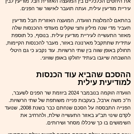
את היחסים הכלכליים בין המועצה האזורית חבל מודיעין לבין
עיריית
מודיעין עילית
, ועתה תועבר לאישור שר הפנים.
בהתאם להמלצות הוועדה, המועצה האזורית חבל מודיעין
תעביר מדי שנה מיליון וחצי שקלים מעודפי ההכנסות שלה
מאזור התעשייה לעיריית מודיעין עילית. בנוסף, כל תוספת
עתידית שתתקבל מארנונה באזור, מעבר להכנסות הקיימות,
תחולק באופן שווה בין שתי הרשויות. עוד נקבע כי גם היטלי
ההשבחה שייגבו בעתיד יחולקו באופן שוויוני.
ההסכם שהביא עוד הכנסות
למודיעית עילית
הוועדה הוקמה בנובמבר 2024 ביוזמת שר הפנים לשעבר,
ח"כ
משה ארבל
, בעקבות פנייה משותפת של שתי הרשויות.
הפנייה התבססה על הסכם שנחתם כבר בשנת 2008, שנועד
לקדם שינוי תב"ע באזור התעשייה שילת, ולהרחיב את
השימושים בו כך שיכללו מסחר ושירותים.