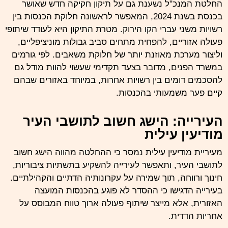
החלטת המנכ"ל נשענת גם על תיקון חקיקה חדש שאושר
בכנסת בשנת 2024, המאפשר לראשונה חלוקת הכנסות בין
רשויות משני עברי הקו הירוק. מטרת התיקון היא לעודד שיתופי
פעולה אזוריים, להפחית מתחים סביב גבולות מוניציפליים,
וליצור מערכת מאוזנת יותר של חלוקת משאבים. לפי גורמים
במשרד הפנים, מדובר בצעד תקדימי שעשוי להוות מודל גם
להסכמים דומים בין רשויות אחרות, במיוחד באזורים שבהם
קיים פער משמעותי בהכנסות.
העירייה: הישג חשוב לתושבי העיר
מודיעין עילית
מעיריית מודיעין עילית נמסר כי ההחלטה מהווה הישג חשוב
לתושבי העיר, ותאפשר לעירייה להשקיע בתשתיות ציבוריות,
חינוך ורווחה, תוך שמירה על עקרונותיה הדתיים והקהילתיים.
בעירייה הדגישו כי ההסדר לא פוגע בהכנסות המועצה
האזורית, אלא מייצר שיתוף פעולה ארוך טווח המבוסס על
אחריות הדדית.